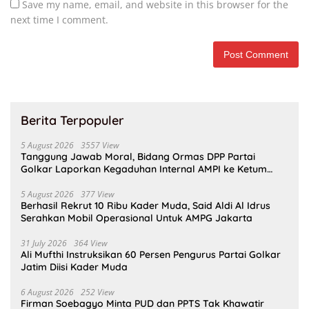
Save my name, email, and website in this browser for the
next time I comment.
Berita Terpopuler
5 August 2026
3557 View
Tanggung Jawab Moral, Bidang Ormas DPP Partai
Golkar Laporkan Kegaduhan Internal AMPI ke Ketum
Bahlil Lahadalia
5 August 2026
377 View
Berhasil Rekrut 10 Ribu Kader Muda, Said Aldi Al Idrus
Serahkan Mobil Operasional Untuk AMPG Jakarta
31 July 2026
364 View
Ali Mufthi Instruksikan 60 Persen Pengurus Partai Golkar
Jatim Diisi Kader Muda
6 August 2026
252 View
Firman Soebagyo Minta PUD dan PPTS Tak Khawatir