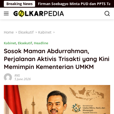
Skip
l
Breaking News
Firman Soebagyo Minta PUD dan PPTS Tak Khawatir de
to
content
Home
Eksekutif
Kabinet
Kabinet
,
Eksekutif
,
Headline
Sosok Maman Abdurrahman,
Perjalanan Aktivis Trisakti yang Kini
Memimpin Kementerian UMKM
RNS
5 June 2026