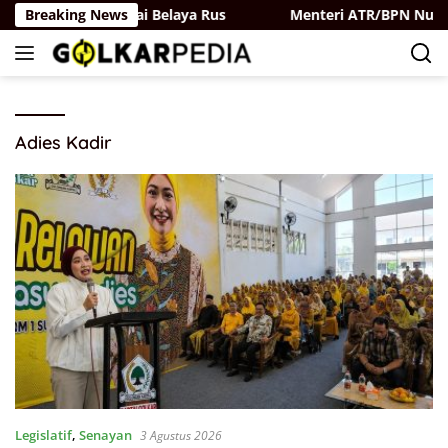
Langsung
ai Golkar-Partai Belaya Rus
Breaking News
Menteri ATR/BPN Nusron W
ke
konten
Adies Kadir
Legislatif
,
Senayan
3 Agustus 2026