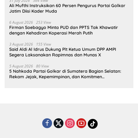
31 July 2026
364 View
Ali Mufthi Instruksikan 60 Persen Pengurus Partai Golkar
Jatim Diisi Kader Muda
6 August 2026
253 View
Firman Soebagyo Minta PUD dan PPTS Tak Khawatir
dengan Kehadiran Koperasi Merah Putih
3 August 2026
155 View
Said Aldi Al Idrus Dukung Plt Ketua Umum DPP AMPI
Segera Laksanakan Rapimnas dan Munas X
5 August 2026
80 View
5 Nahkoda Partai Golkar di Sumatera Bagian Selatan:
Rekam Jejak, Kepemimpinan, dan Komitmen
Membangun Partai