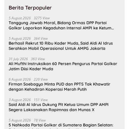
Berita Terpopuler
5 August 2026
3275 View
Tanggung Jawab Moral, Bidang Ormas DPP Partai
Golkar Laporkan Kegaduhan Internal AMPI ke Ketum
Bahlil Lahadalia
5 August 2026
364 View
Berhasil Rekrut 10 Ribu Kader Muda, Said Aldi Al Idrus
Serahkan Mobil Operasional Untuk AMPG Jakarta
31 July 2026
363 View
Ali Mufthi Instruksikan 60 Persen Pengurus Partai Golkar
Jatim Diisi Kader Muda
6 August 2026
220 View
Firman Soebagyo Minta PUD dan PPTS Tak Khawatir
dengan Kehadiran Koperasi Merah Putih
3 August 2026
151 View
Said Aldi Al Idrus Dukung Plt Ketua Umum DPP AMPI
Segera Laksanakan Rapimnas dan Munas X
5 August 2026
78 View
5 Nahkoda Partai Golkar di Sumatera Bagian Selatan: