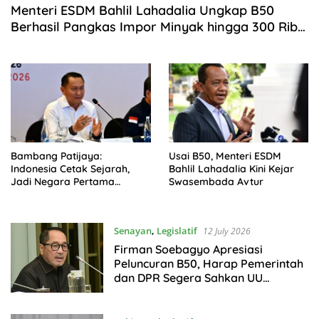
Menteri ESDM Bahlil Lahadalia Ungkap B50
Berhasil Pangkas Impor Minyak hingga 300 Ribu
Barel per Hari
Bambang Patijaya:
Usai B50, Menteri ESDM
Indonesia Cetak Sejarah,
Bahlil Lahadalia Kini Kejar
Jadi Negara Pertama
Swasembada Avtur
Terapkan B50
Senayan
,
Legislatif
12 July 2026
Firman Soebagyo Apresiasi
Peluncuran B50, Harap Pemerintah
dan DPR Segera Sahkan UU
Perkelapasawitan