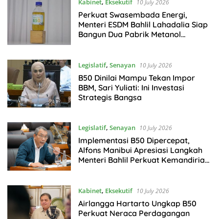
Kabinet
,
Eksekutif
10 July 2026
Perkuat Swasembada Energi,
Menteri ESDM Bahlil Lahadalia Siap
Bangun Dua Pabrik Metanol
Pendukung B50
Legislatif
,
Senayan
10 July 2026
B50 Dinilai Mampu Tekan Impor
BBM, Sari Yuliati: Ini Investasi
Strategis Bangsa
Legislatif
,
Senayan
10 July 2026
Implementasi B50 Dipercepat,
Alfons Manibui Apresiasi Langkah
Menteri Bahlil Perkuat Kemandirian
Energi
Kabinet
,
Eksekutif
10 July 2026
Airlangga Hartarto Ungkap B50
Perkuat Neraca Perdagangan