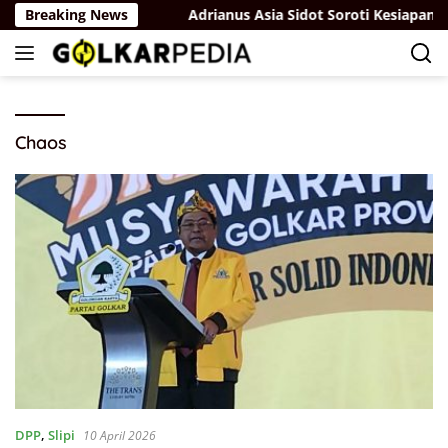
Skip
lindungan Hukum
Breaking News
Adrianus Asia Sidot Soroti Kesiapan P
to
content
Chaos
DPP
,
Slipi
10 April 2026