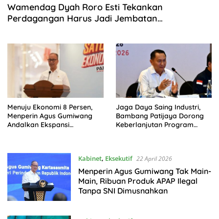
Wamendag Dyah Roro Esti Tekankan
Perdagangan Harus Jadi Jembatan
Perdamaian, Bukan Arena Konfrontasi
Menuju Ekonomi 8 Persen,
Jaga Daya Saing Industri,
Menperin Agus Gumiwang
Bambang Patijaya Dorong
Andalkan Ekspansi
Keberlanjutan Program
Perdagangan Global
HGBT
Kabinet
,
Eksekutif
22 April 2026
Menperin Agus Gumiwang Tak Main-
Main, Ribuan Produk APAP Ilegal
Tanpa SNI Dimusnahkan