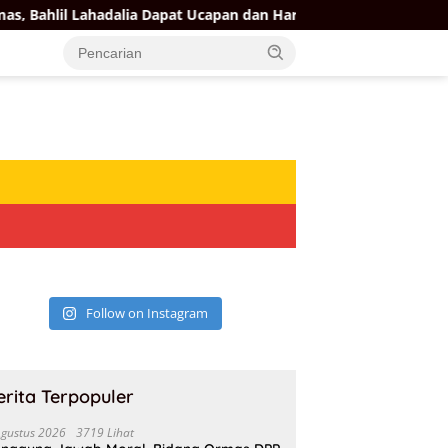
il Lahadalia Dapat Ucapan dan Harapan Dari Sejumlah Pengurus 
Follow on Instagram
erita Terpopuler
Agustus 2026
3719 Lihat