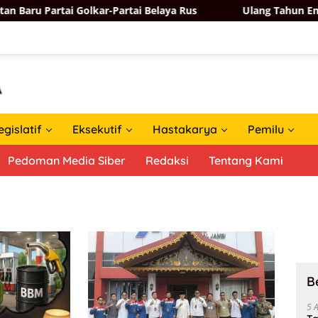
artai Golkar-Partai Belaya Rus
Ulang Tahun Emas, Bahl
egislatif
Eksekutif
Hastakarya
Pemilu
Pedoman Media Siber
Redaksi
Tentang Kami
B
5 