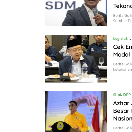
Tekan
Berita Gol
Sumber Day
Legislatif
,
Cek En
Modal 
Berita Gol
ketahanan 
Slipi
,
DPP
Azhar 
Besar 
Nasion
Berita Golk