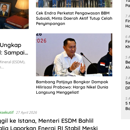
Ta
Pa
In
Cek Endra Perketat Pengawasan BBM
7 
Subsidi, Minta Daerah Aktif Tutup Celah
Fi
Penyimpangan
Ha
Da
6 
Fi
a Ungkap
Kh
l: Sampai
Me
5 
Mineral (ESDM),
Be
an…
Al
Un
3 
Bambang Patijaya Bongkar Dampak
Sa
Hilirisasi Prabowo: Harga Nikel Dunia
DP
Langsung Menggeliat!
d
5 
5 
Ba
ksekutif
27 April 2026
K
Pa
gil ke Istana, Menteri ESDM Bahlil
lia Laporkan Energi RI Stabil Meski