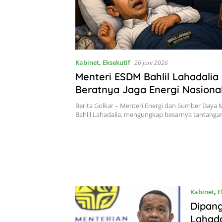
Kabinet
,
Eksekutif
26 Juni 2026
Menteri ESDM Bahlil Lahadali
Beratnya Jaga Energi Nasiona
Tidur Pun Ngigau BBM
Berita Golkar – Menteri Energi dan Sumber Daya 
Bahlil Lahadalia, mengungkap besarnya tantang
Kabinet
,
E
Dipang
Lahada