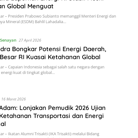
an Global Menguat
kar – Presiden Prabowo Subianto memanggil Menteri Energi dan
a Mineral (ESDM) Bahlil Lahadalia…
Senayan
27 April 2026
dra Bongkar Potensi Energi Daerah,
Besar RI Kuasai Ketahanan Global
kar – Capaian Indonesia sebagai salah satu negara dengan
energi kuat di tingkat global…
16 Maret 2026
Adam: Lonjakan Pemudik 2026 Ujian
Ketahanan Transportasi dan Energi
al
ar – Ikatan Alumni Trisakti (IKA Trisakti) melalui Bidang