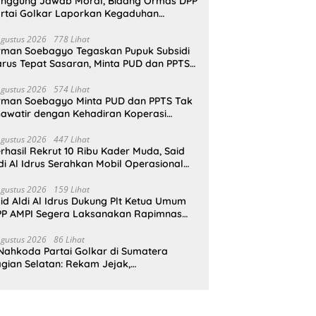
nggung Jawab Moral, Bidang Ormas DPP
rtai Golkar Laporkan Kegaduhan
ternal AMPI ke Ketum Bahlil Lahadalia
Agustus 2026
778 Lihat
rman Soebagyo Tegaskan Pupuk Subsidi
rus Tepat Sasaran, Minta PUD dan PPTS
pat Perlindungan Hukum
Agustus 2026
574 Lihat
rman Soebagyo Minta PUD dan PPTS Tak
awatir dengan Kehadiran Koperasi
rah Putih
Agustus 2026
447 Lihat
rhasil Rekrut 10 Ribu Kader Muda, Said
di Al Idrus Serahkan Mobil Operasional
tuk AMPG Jakarta
Agustus 2026
159 Lihat
id Aldi Al Idrus Dukung Plt Ketua Umum
P AMPI Segera Laksanakan Rapimnas
an Munas X
Agustus 2026
86 Lihat
Nahkoda Partai Golkar di Sumatera
gian Selatan: Rekam Jejak,
epemimpinan, dan Komitmen Membangun
rtai