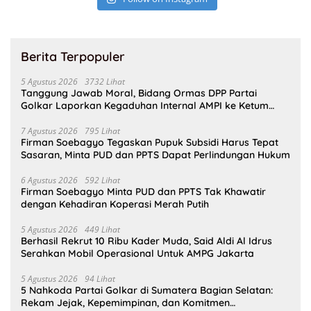
Berita Terpopuler
5 Agustus 2026
3732 Lihat
Tanggung Jawab Moral, Bidang Ormas DPP Partai
Golkar Laporkan Kegaduhan Internal AMPI ke Ketum
Bahlil Lahadalia
7 Agustus 2026
795 Lihat
Firman Soebagyo Tegaskan Pupuk Subsidi Harus Tepat
Sasaran, Minta PUD dan PPTS Dapat Perlindungan Hukum
6 Agustus 2026
592 Lihat
Firman Soebagyo Minta PUD dan PPTS Tak Khawatir
dengan Kehadiran Koperasi Merah Putih
5 Agustus 2026
449 Lihat
Berhasil Rekrut 10 Ribu Kader Muda, Said Aldi Al Idrus
Serahkan Mobil Operasional Untuk AMPG Jakarta
5 Agustus 2026
94 Lihat
5 Nahkoda Partai Golkar di Sumatera Bagian Selatan:
Rekam Jejak, Kepemimpinan, dan Komitmen