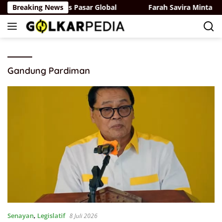
Langsung
argetkan Tembus Pasar Global
Breaking News
Farah Savira Minta Pempr
ke
konten
Gandung Pardiman
Senayan
,
Legislatif
8 Juli 2026