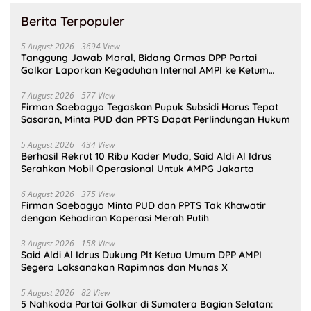
Berita Terpopuler
5 August 2026
3694 View
Tanggung Jawab Moral, Bidang Ormas DPP Partai
Golkar Laporkan Kegaduhan Internal AMPI ke Ketum
Bahlil Lahadalia
7 August 2026
577 View
Firman Soebagyo Tegaskan Pupuk Subsidi Harus Tepat
Sasaran, Minta PUD dan PPTS Dapat Perlindungan Hukum
5 August 2026
434 View
Berhasil Rekrut 10 Ribu Kader Muda, Said Aldi Al Idrus
Serahkan Mobil Operasional Untuk AMPG Jakarta
6 August 2026
375 View
Firman Soebagyo Minta PUD dan PPTS Tak Khawatir
dengan Kehadiran Koperasi Merah Putih
3 August 2026
158 View
Said Aldi Al Idrus Dukung Plt Ketua Umum DPP AMPI
Segera Laksanakan Rapimnas dan Munas X
5 August 2026
82 View
5 Nahkoda Partai Golkar di Sumatera Bagian Selatan: