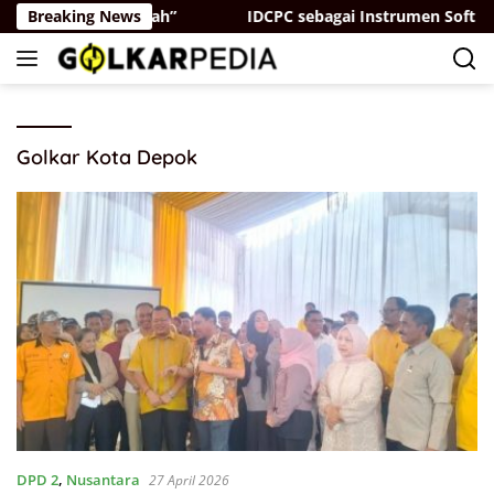
Skip
at, Ada yang “Parah”
Breaking News
IDCPC sebagai Instrumen Soft Pow
to
content
Golkar Kota Depok
DPD 2
,
Nusantara
27 April 2026