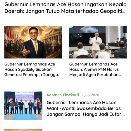
Gubernur Lemhanas Ace Hasan Ingatkan Kepala
Daerah: Jangan Tutup Mata terhadap Geopolitik
Indo-Pasifik
Gubernur Lemhannas Ace
Gubernur Lemhanas Ace
Hasan Syadzily Siapkan
Hasan: Alumni P4N Harus
Generasi Pemimpin Tangguh
Menjadi Agen Perubahan
Lewat 5 Pilar Kepemimpinan
Menuju Indonesia Emas 2045
Kabinet
,
Eksekutif
2 July 2026
Gubernur Lemhanas Ace Hasan
Wanti-Wanti! Swasembada Beras
Jangan Sampai Hanya Jadi Euforia
Sesaat