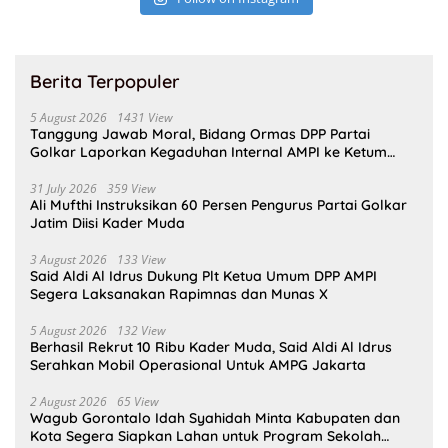
Berita Terpopuler
5 August 2026
1431 View
Tanggung Jawab Moral, Bidang Ormas DPP Partai
Golkar Laporkan Kegaduhan Internal AMPI ke Ketum
Bahlil Lahadalia
31 July 2026
359 View
Ali Mufthi Instruksikan 60 Persen Pengurus Partai Golkar
Jatim Diisi Kader Muda
3 August 2026
133 View
Said Aldi Al Idrus Dukung Plt Ketua Umum DPP AMPI
Segera Laksanakan Rapimnas dan Munas X
5 August 2026
132 View
Berhasil Rekrut 10 Ribu Kader Muda, Said Aldi Al Idrus
Serahkan Mobil Operasional Untuk AMPG Jakarta
2 August 2026
65 View
Wagub Gorontalo Idah Syahidah Minta Kabupaten dan
Kota Segera Siapkan Lahan untuk Program Sekolah