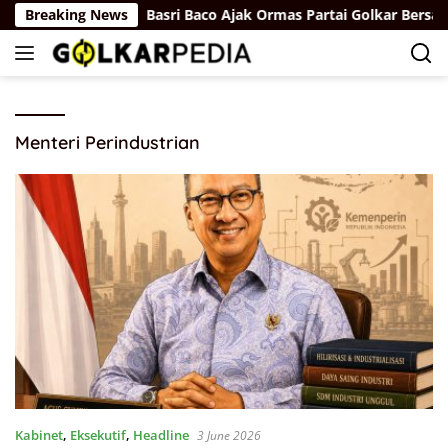
Skip
asa Depan
Breaking News
Basri Baco Ajak Ormas Partai Golkar Bersatu 
to
content
Menteri Perindustrian
Kabinet
,
Eksekutif
,
Headline
3 June 2026