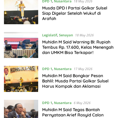
DPD 1
,
Nusantara
18 May 2026
Musda DPD I Partai Golkar Sulsel
Siap Digelar Setelah Wukuf di
Arafah
Legislatif
,
Senayan
18 May 2026
Muhidin M Said Warning BI: Rupiah
Tembus Rp. 17.600, Kelas Menengah
dan UMKM Bisa Terkapar!
DPD 1
,
Nusantara
17 May 2026
Muhidin M Said Bongkar Pesan
Bahlil: Musda Partai Golkar Sulsel
Harus Kompak dan Aklamasi
DPD 1
,
Nusantara
6 May 2026
Muhidin M Said Tegas Bantah
Pernyataan Arief Rosyid Calon