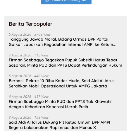
Berita Terpopuler
5 August 2026
3708 View
Tanggung Jawab Moral, Bidang Ormas DPP Partai
Golkar Laporkan Kegaduhan Internal AMPI ke Ketum
Bahlil Lahadalia
7 August 2026
715 View
Firman Soebagyo Tegaskan Pupuk Subsidi Harus Tepat
Sasaran, Minta PUD dan PPTS Dapat Perlindungan Hukum
5 August 2026
440 View
Berhasil Rekrut 10 Ribu Kader Muda, Said Aldi Al Idrus
Serahkan Mobil Operasional Untuk AMPG Jakarta
6 August 2026
437 View
Firman Soebagyo Minta PUD dan PPTS Tak Khawatir
dengan Kehadiran Koperasi Merah Putih
3 August 2026
158 View
Said Aldi Al Idrus Dukung Plt Ketua Umum DPP AMPI
Segera Laksanakan Rapimnas dan Munas X