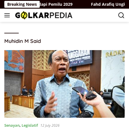
Skip
dan Bergerak Hadapi Pemilu 2029
Breaking News
Fahd Arafiq Ungkap Has
to
content
Muhidin M Said
Senayan
,
Legislatif
12 July 2026