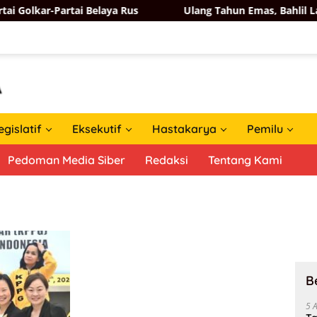
lkar-Partai Belaya Rus
Ulang Tahun Emas, Bahlil Lahad
egislatif
Eksekutif
Hastakarya
Pemilu
Pedoman Media Siber
Redaksi
Tentang Kami
B
5 