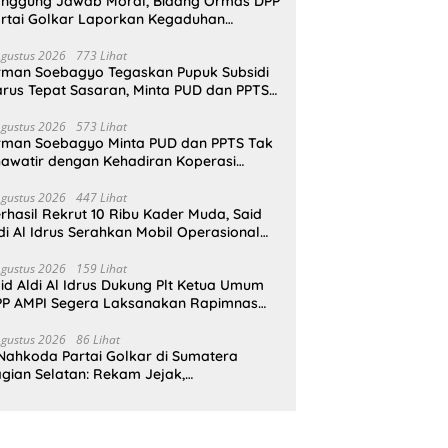
nggung Jawab Moral, Bidang Ormas DPP
rtai Golkar Laporkan Kegaduhan
ternal AMPI ke Ketum Bahlil Lahadalia
Agustus 2026
773 Lihat
rman Soebagyo Tegaskan Pupuk Subsidi
rus Tepat Sasaran, Minta PUD dan PPTS
pat Perlindungan Hukum
Agustus 2026
573 Lihat
rman Soebagyo Minta PUD dan PPTS Tak
awatir dengan Kehadiran Koperasi
rah Putih
Agustus 2026
447 Lihat
rhasil Rekrut 10 Ribu Kader Muda, Said
di Al Idrus Serahkan Mobil Operasional
tuk AMPG Jakarta
Agustus 2026
159 Lihat
id Aldi Al Idrus Dukung Plt Ketua Umum
P AMPI Segera Laksanakan Rapimnas
an Munas X
Agustus 2026
86 Lihat
Nahkoda Partai Golkar di Sumatera
gian Selatan: Rekam Jejak,
epemimpinan, dan Komitmen Membangun
rtai