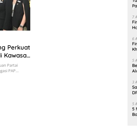
Ta
Pa
In
7 
Fi
Ha
Da
6 
Fi
ng Perkuat
Kh
di Kawasan
Me
5 
uan Partai
Be
egasi PAP…
Al
Un
3 
Sa
DP
d
5 
5 
Ba
K
Pa