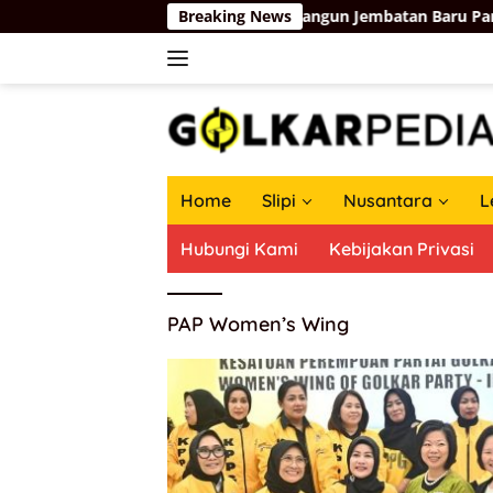
Langsung
harma Kosgoro 1957
Breaking News
Membangun Jembatan Baru Partai Go
ke
konten
Home
Slipi
Nusantara
L
Hubungi Kami
Kebijakan Privasi
PAP Women’s Wing