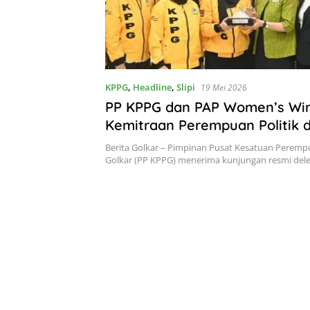
KPPG
,
Headline
,
Slipi
19 Mei 2026
PP KPPG dan PAP Women’s Wi
Kemitraan Perempuan Politik 
Asia Tenggara
Berita Golkar – Pimpinan Pusat Kesatuan Peremp
Golkar (PP KPPG) menerima kunjungan resmi del