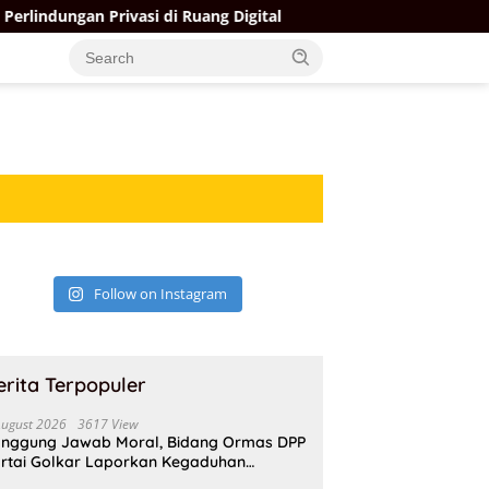
dungan Privasi di Ruang Digital
Firman Soebagyo Mint
Follow on Instagram
erita Terpopuler
August 2026
3617 View
nggung Jawab Moral, Bidang Ormas DPP
rtai Golkar Laporkan Kegaduhan
ternal AMPI ke Ketum Bahlil Lahadalia