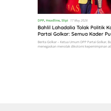
DPP
,
Headline
,
Slipi
17 May 2026
Bahlil Lahadalia Tolak Politik K
Partai Golkar: Semua Kader P
Kesempatan yang Sama!
Berita Golkar – Ketua Umum DPP Partai Golkar, Bah
menegaskan menolak dikotomi kepemimpinan a