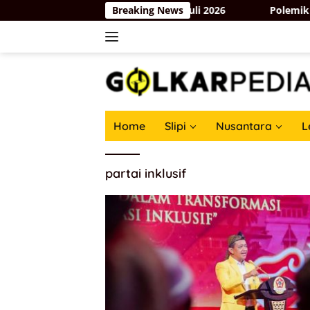
Skip
an Kuantitas Pemberitaan Periode Juli 2026
Breaking News
Polemik Brya
to
content
Home
Slipi
Nusantara
L
partai inklusif