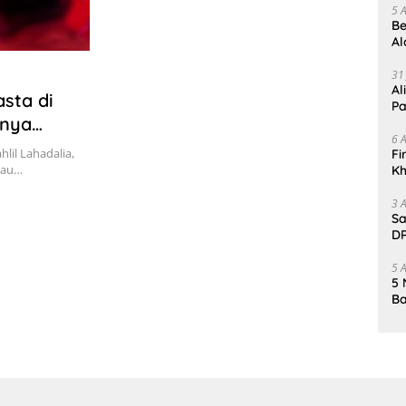
5 
Be
Al
Un
31
Al
asta di
Pa
unya
6 
lil Lahadalia,
Fi
tau…
Kh
Me
3 
Sa
DP
d
5 
5 
Ba
K
Pa