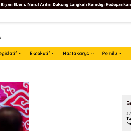
n Ebem, Nurul Arifin Dukung Langkah Komdigi Kedepankan Perlin
egislatif
Eksekutif
Hastakarya
Pemilu
B
5 
Ta
Pa
In