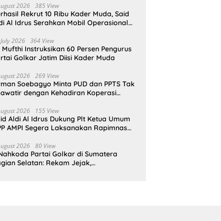
August 2026
385 View
rhasil Rekrut 10 Ribu Kader Muda, Said
di Al Idrus Serahkan Mobil Operasional
tuk AMPG Jakarta
 July 2026
364 View
i Mufthi Instruksikan 60 Persen Pengurus
rtai Golkar Jatim Diisi Kader Muda
August 2026
269 View
rman Soebagyo Minta PUD dan PPTS Tak
awatir dengan Kehadiran Koperasi
rah Putih
August 2026
155 View
id Aldi Al Idrus Dukung Plt Ketua Umum
P AMPI Segera Laksanakan Rapimnas
an Munas X
August 2026
80 View
Nahkoda Partai Golkar di Sumatera
gian Selatan: Rekam Jejak,
epemimpinan, dan Komitmen Membangun
rtai