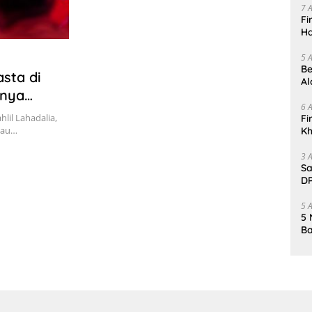
7 
Fi
Ha
Da
5 
Be
asta di
Al
unya
Un
6 
lil Lahadalia,
Fi
tau…
Kh
Me
3 
Sa
DP
d
5 
5 
Ba
K
Pa