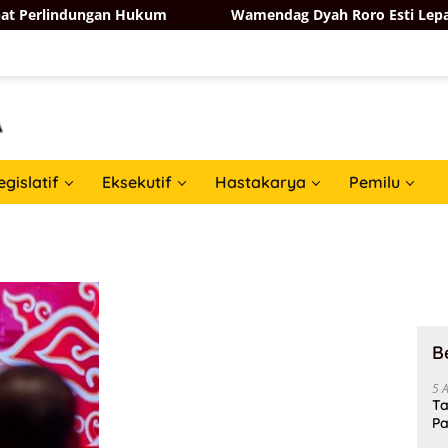
Perlindungan Hukum
Wamendag Dyah Roro Esti Lepas Eksp
egislatif
Eksekutif
Hastakarya
Pemilu
B
5 
Ta
Pa
In