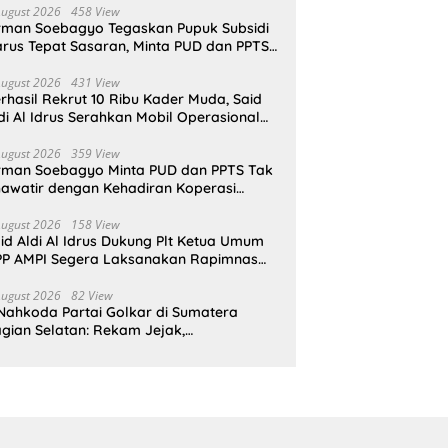
August 2026
458 View
rman Soebagyo Tegaskan Pupuk Subsidi
rus Tepat Sasaran, Minta PUD dan PPTS
pat Perlindungan Hukum
August 2026
431 View
rhasil Rekrut 10 Ribu Kader Muda, Said
di Al Idrus Serahkan Mobil Operasional
tuk AMPG Jakarta
August 2026
359 View
rman Soebagyo Minta PUD dan PPTS Tak
awatir dengan Kehadiran Koperasi
rah Putih
August 2026
158 View
id Aldi Al Idrus Dukung Plt Ketua Umum
P AMPI Segera Laksanakan Rapimnas
an Munas X
August 2026
82 View
Nahkoda Partai Golkar di Sumatera
gian Selatan: Rekam Jejak,
epemimpinan, dan Komitmen Membangun
rtai