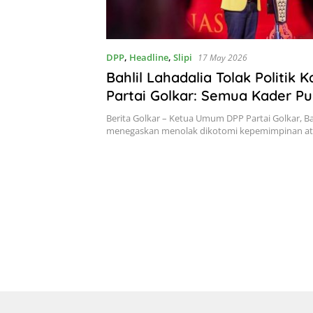
DPP
,
Headline
,
Slipi
17 May 2026
Bahlil Lahadalia Tolak Politik K
Partai Golkar: Semua Kader P
Kesempatan yang Sama!
Berita Golkar – Ketua Umum DPP Partai Golkar, Bah
menegaskan menolak dikotomi kepemimpinan a