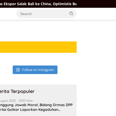
or Salak Bali ke China, Optimistis Buah Tropis Kuasai Pasar Gl
Follow on Instagram
erita Terpopuler
August 2026
3690 View
nggung Jawab Moral, Bidang Ormas DPP
rtai Golkar Laporkan Kegaduhan
ternal AMPI ke Ketum Bahlil Lahadalia