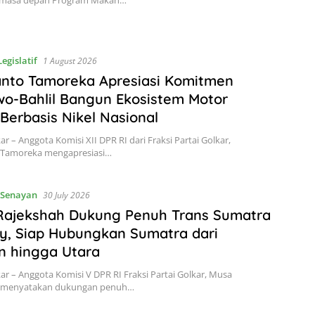
 masa depan Program Makan…
Legislatif
1 August 2026
anto Tamoreka Apresiasi Komitmen
o-Bahlil Bangun Ekosistem Motor
k Berbasis Nikel Nasional
ar – Anggota Komisi XII DPR RI dari Fraksi Partai Golkar,
 Tamoreka mengapresiasi…
Senayan
30 July 2026
Rajekshah Dukung Penuh Trans Sumatra
y, Siap Hubungkan Sumatra dari
n hingga Utara
kar – Anggota Komisi V DPR RI Fraksi Partai Golkar, Musa
 menyatakan dukungan penuh…