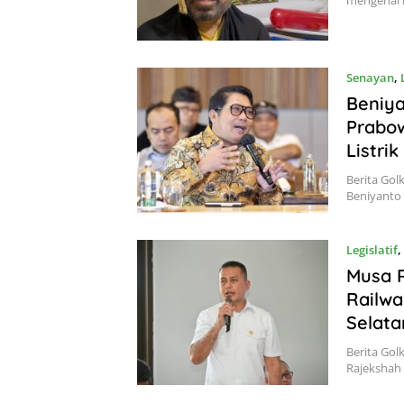
mengenai
Senayan
,
Beniy
Prabow
Listri
Berita Golk
Beniyanto
Legislatif
,
Musa 
Railwa
Selata
Berita Gol
Rajekshah