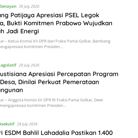
Senayan
30 July 2026
g Patijaya Apresiasi PSEL Legok
a, Bukti Komitmen Prabowo Wujudkan
 Jadi Energi
kar – Ketua Komisi XII DPR dari Fraksi Partai Golkar, Bambang
mengapresiasi komitmen Presiden…
Legislatif
29 July 2026
ustisiana Apresiasi Percepatan Program
k Desa, Dinilai Perkuat Pemerataan
ngunan
kar – Anggota Komisi XII DPR RI Fraksi Partai Golkar, Dewi
a mengapresiasi komitmen Presiden…
ksekutif
28 July 2026
i ESDM Bahlil Lahadalia Pastikan 1.400