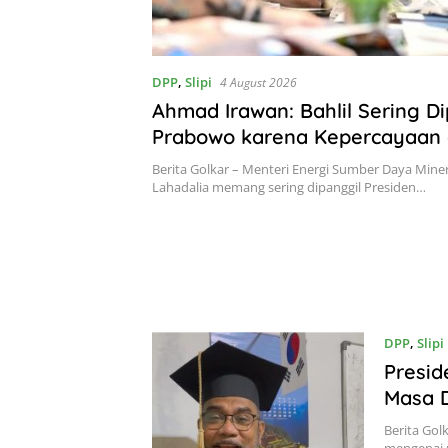
DPP
,
Slipi
4 August 2026
Ahmad Irawan: Bahlil Sering Di
Prabowo karena Kepercayaan
Chemistry yang Kuat
Berita Golkar – Menteri Energi Sumber Daya Miner
Lahadalia memang sering dipanggil Presiden…
DPP
,
Slipi
Presid
Masa 
Berita Golk