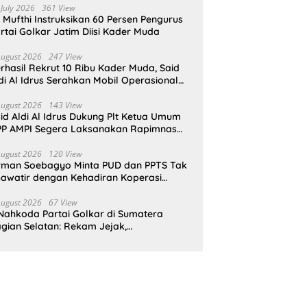
 July 2026
361 View
i Mufthi Instruksikan 60 Persen Pengurus
rtai Golkar Jatim Diisi Kader Muda
August 2026
247 View
rhasil Rekrut 10 Ribu Kader Muda, Said
di Al Idrus Serahkan Mobil Operasional
tuk AMPG Jakarta
August 2026
143 View
id Aldi Al Idrus Dukung Plt Ketua Umum
P AMPI Segera Laksanakan Rapimnas
an Munas X
August 2026
120 View
rman Soebagyo Minta PUD dan PPTS Tak
awatir dengan Kehadiran Koperasi
rah Putih
August 2026
67 View
Nahkoda Partai Golkar di Sumatera
gian Selatan: Rekam Jejak,
epemimpinan, dan Komitmen Membangun
rtai