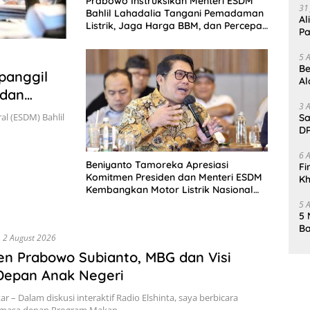
Prabowo Instruksikan Menteri ESDM
31
Bahlil Lahadalia Tangani Pemadaman
Al
Listrik, Jaga Harga BBM, dan Percepat
Pa
Hilirisasi
5 
Be
panggil
Al
 dan
Un
3 
al (ESDM) Bahlil
Sa
DP
d
6 
Beniyanto Tamoreka Apresiasi
Fi
Komitmen Presiden dan Menteri ESDM
Kh
Kembangkan Motor Listrik Nasional
Me
Hasil Hilirisasi Nikel
5 
5 
Ba
2 August 2026
K
Pa
en Prabowo Subianto, MBG dan Visi
Depan Anak Negeri
ar – Dalam diskusi interaktif Radio Elshinta, saya berbicara