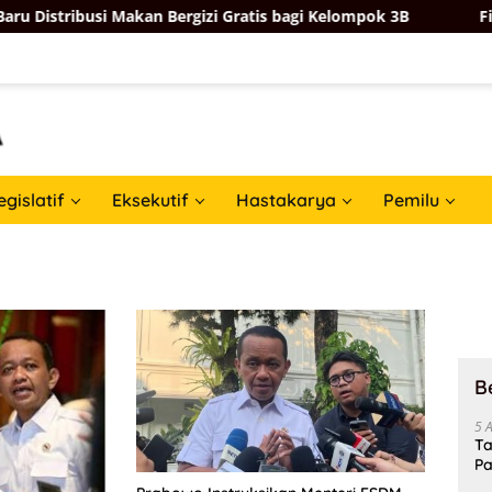
ibusi Makan Bergizi Gratis bagi Kelompok 3B
Firnando 
egislatif
Eksekutif
Hastakarya
Pemilu
B
5 
Ta
Pa
In