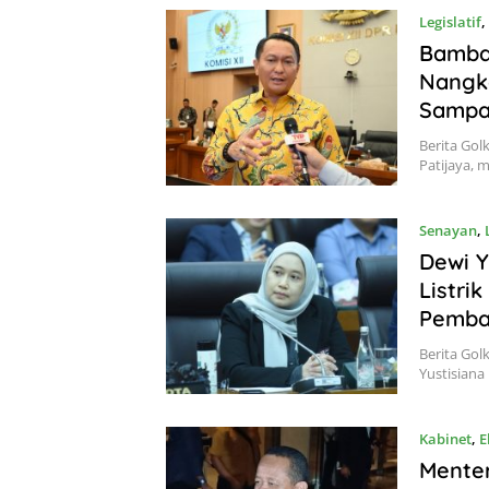
Legislatif
,
Bamban
Nangk
Sampah
Berita Gol
Patijaya, 
Senayan
,
Dewi Y
Listri
Pemba
Berita Gol
Yustisian
Kabinet
,
E
Menter