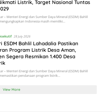
ikmati Listrik, Target Nasional Tuntas
2029
kar – Menteri Energi dan Sumber Daya Mineral (ESDM) Bahlil
 mengungkapkan Indonesia masih memiliki…
ksekutif
28 July 2026
i ESDM Bahlil Lahadalia Pastikan
an Program Listrik Desa Aman,
en Segera Resmikan 1.400 Desa
rik
kar – Menteri Energi dan Sumber Daya Mineral (ESDM) Bahlil
 memastikan pendanaan program listrik…
View More