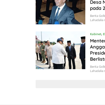
Desa N
pada 
Berita Gol
Lahadalia
Kabinet
,
E
Menter
Anggar
Presid
Berlist
Berita Gol
Lahadalia