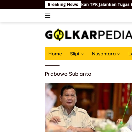
Skip
Mendukbangga Wihaji Pastikan TPK Jalankan Tugas Baru Distr
Breaking News
to
content
Home
Slipi
Nusantara
L
Prabowo Subianto