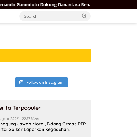
Ganinduto Dukung Danantara Benahi BUMN Karya yang Babak Bel
Follow on Instagram
erita Terpopuler
August 2026
2287 View
nggung Jawab Moral, Bidang Ormas DPP
rtai Golkar Laporkan Kegaduhan
ternal AMPI ke Ketum Bahlil Lahadalia