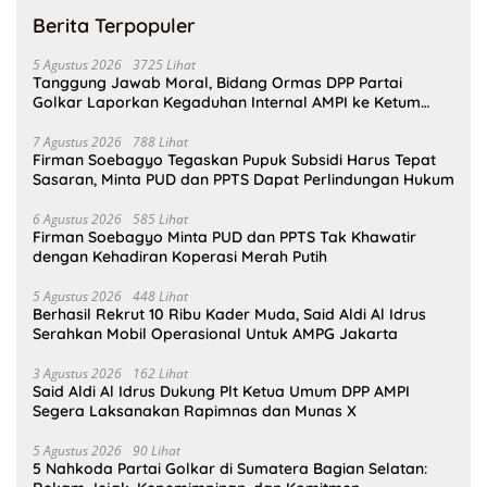
Berita Terpopuler
5 Agustus 2026
3725 Lihat
Tanggung Jawab Moral, Bidang Ormas DPP Partai
Golkar Laporkan Kegaduhan Internal AMPI ke Ketum
Bahlil Lahadalia
7 Agustus 2026
788 Lihat
Firman Soebagyo Tegaskan Pupuk Subsidi Harus Tepat
Sasaran, Minta PUD dan PPTS Dapat Perlindungan Hukum
6 Agustus 2026
585 Lihat
Firman Soebagyo Minta PUD dan PPTS Tak Khawatir
dengan Kehadiran Koperasi Merah Putih
5 Agustus 2026
448 Lihat
Berhasil Rekrut 10 Ribu Kader Muda, Said Aldi Al Idrus
Serahkan Mobil Operasional Untuk AMPG Jakarta
3 Agustus 2026
162 Lihat
Said Aldi Al Idrus Dukung Plt Ketua Umum DPP AMPI
Segera Laksanakan Rapimnas dan Munas X
5 Agustus 2026
90 Lihat
5 Nahkoda Partai Golkar di Sumatera Bagian Selatan: