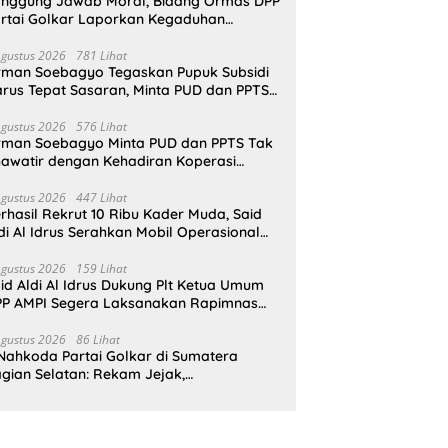
nggung Jawab Moral, Bidang Ormas DPP
rtai Golkar Laporkan Kegaduhan
ternal AMPI ke Ketum Bahlil Lahadalia
Agustus 2026
781 Lihat
rman Soebagyo Tegaskan Pupuk Subsidi
rus Tepat Sasaran, Minta PUD dan PPTS
pat Perlindungan Hukum
Agustus 2026
576 Lihat
rman Soebagyo Minta PUD dan PPTS Tak
awatir dengan Kehadiran Koperasi
rah Putih
Agustus 2026
447 Lihat
rhasil Rekrut 10 Ribu Kader Muda, Said
di Al Idrus Serahkan Mobil Operasional
tuk AMPG Jakarta
Agustus 2026
159 Lihat
id Aldi Al Idrus Dukung Plt Ketua Umum
P AMPI Segera Laksanakan Rapimnas
an Munas X
Agustus 2026
86 Lihat
Nahkoda Partai Golkar di Sumatera
gian Selatan: Rekam Jejak,
epemimpinan, dan Komitmen Membangun
rtai