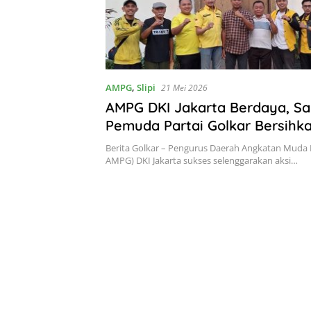
AMPG
,
Slipi
21 Mei 2026
AMPG DKI Jakarta Berdaya, S
Pemuda Partai Golkar Bersihk
Tertua di Jakarta
Berita Golkar – Pengurus Daerah Angkatan Muda P
AMPG) DKI Jakarta sukses selenggarakan aksi…