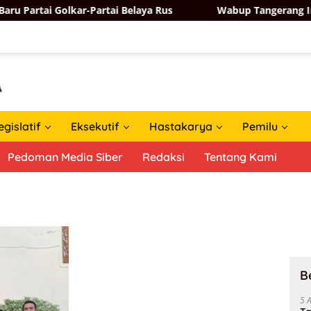
rtai Golkar-Partai Belaya Rus
Wabup Tangerang Intan 
egislatif
Eksekutif
Hastakarya
Pemilu
Pedoman Media Siber
Redaksi
Tentang Kami
B
5 