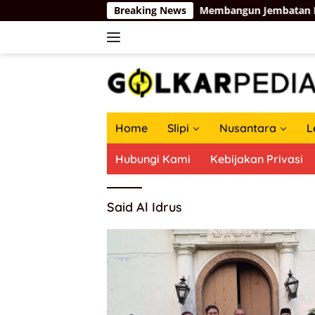
Langsung
n Tri Dharma Kosgoro 1957
Breaking News
Membangun Jembatan Baru Pa
ke
konten
Home
Slipi
Nusantara
L
Hubungi Kami
Kebijakan Privasi
Said Al Idrus