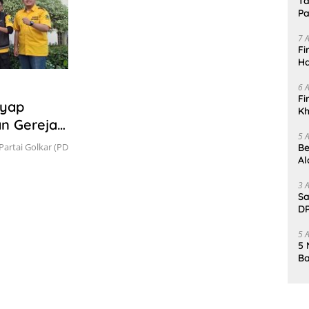
Ta
Pa
In
7 
Fi
Ha
Da
6 
Fi
ayap
Kh
an Gereja
Me
5 
artai Golkar (PD
Be
Al
Un
3 
Sa
DP
d
5 
5 
Ba
K
Pa