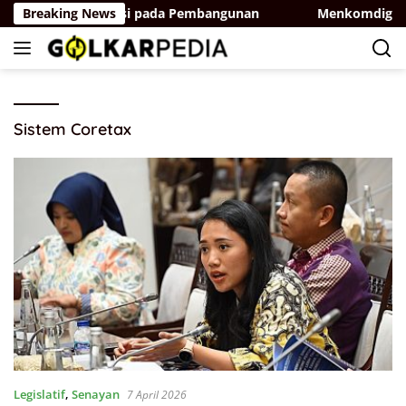
Skip
 karena Berorientasi pada Pembangunan
Breaking News
Menkomdigi Meut
to
content
Sistem Coretax
Legislatif
,
Senayan
7 April 2026