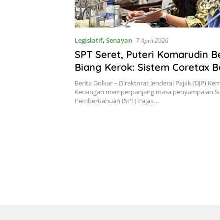
Legislatif
,
Senayan
7 April 2026
SPT Seret, Puteri Komarudin 
Biang Kerok: Sistem Coretax 
Dipahami
Berita Golkar – Direktorat Jenderal Pajak (DJP) Ke
Keuangan memperpanjang masa penyampaian Su
Pemberitahuan (SPT) Pajak…