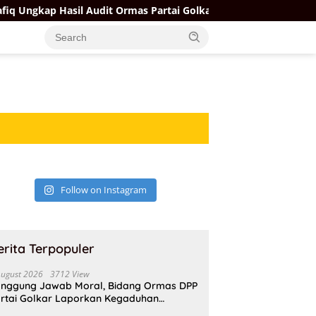
Ungkap Hasil Audit Ormas Partai Golkar: Ada yang Kuat, Ada yan
Follow on Instagram
erita Terpopuler
August 2026
3712 View
nggung Jawab Moral, Bidang Ormas DPP
rtai Golkar Laporkan Kegaduhan
ternal AMPI ke Ketum Bahlil Lahadalia