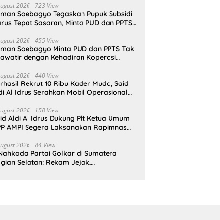
August 2026
723 View
rman Soebagyo Tegaskan Pupuk Subsidi
rus Tepat Sasaran, Minta PUD dan PPTS
pat Perlindungan Hukum
August 2026
455 View
rman Soebagyo Minta PUD dan PPTS Tak
awatir dengan Kehadiran Koperasi
rah Putih
August 2026
440 View
rhasil Rekrut 10 Ribu Kader Muda, Said
di Al Idrus Serahkan Mobil Operasional
tuk AMPG Jakarta
August 2026
158 View
id Aldi Al Idrus Dukung Plt Ketua Umum
P AMPI Segera Laksanakan Rapimnas
an Munas X
August 2026
84 View
Nahkoda Partai Golkar di Sumatera
gian Selatan: Rekam Jejak,
epemimpinan, dan Komitmen Membangun
rtai