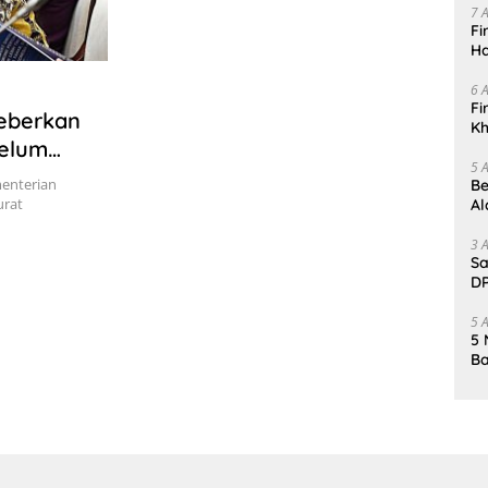
7 
Fi
Ha
Da
6 
Fi
Beberkan
Kh
Belum
Me
5 
menterian
Be
rat
Al
Un
3 
Sa
DP
d
5 
5 
Ba
K
Pa