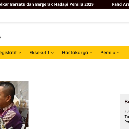
r Bersatu dan Bergerak Hadapi Pemilu 2029
Fahd Arafiq 
egislatif
Eksekutif
Hastakarya
Pemilu
B
5 
Ta
Pa
In