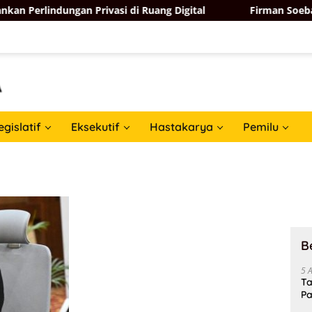
Perlindungan Privasi di Ruang Digital
Firman Soebagyo
egislatif
Eksekutif
Hastakarya
Pemilu
B
5 
Ta
Pa
In