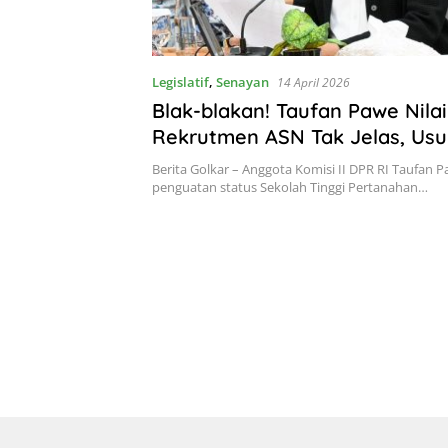
Legislatif
,
Senayan
14 April 2026
Blak-blakan! Taufan Pawe Nila
Rekrutmen ASN Tak Jelas, Usu
Jadi Ikatan Dinas
Berita Golkar – Anggota Komisi II DPR RI Taufan
penguatan status Sekolah Tinggi Pertanahan…