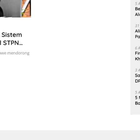
5 
Be
Al
Un
31
Al
i Sistem
Pa
l STPN
6 
 Pawe mendorong
Fi
Kh
Me
3 
Sa
DP
d
5 
5 
Ba
K
Pa