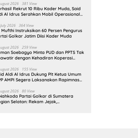
August 2026
381 View
rhasil Rekrut 10 Ribu Kader Muda, Said
di Al Idrus Serahkan Mobil Operasional
tuk AMPG Jakarta
 July 2026
364 View
i Mufthi Instruksikan 60 Persen Pengurus
rtai Golkar Jatim Diisi Kader Muda
August 2026
259 View
rman Soebagyo Minta PUD dan PPTS Tak
awatir dengan Kehadiran Koperasi
rah Putih
August 2026
155 View
id Aldi Al Idrus Dukung Plt Ketua Umum
P AMPI Segera Laksanakan Rapimnas
an Munas X
August 2026
80 View
Nahkoda Partai Golkar di Sumatera
gian Selatan: Rekam Jejak,
epemimpinan, dan Komitmen Membangun
rtai