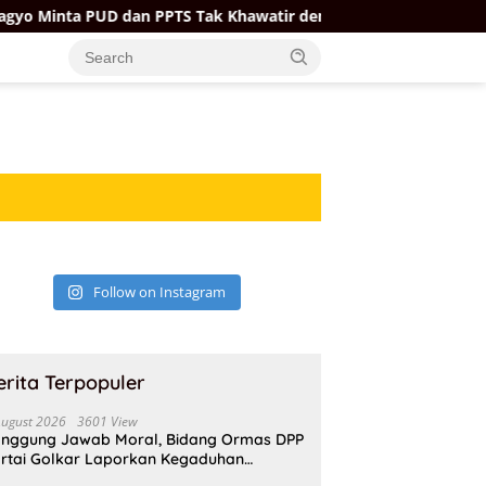
 Minta PUD dan PPTS Tak Khawatir dengan Kehadiran Koperasi 
Follow on Instagram
erita Terpopuler
August 2026
3601 View
nggung Jawab Moral, Bidang Ormas DPP
rtai Golkar Laporkan Kegaduhan
ternal AMPI ke Ketum Bahlil Lahadalia