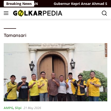
Skip
ng Terbaik di ASEAN
Breaking News
Gubernur Kepri Ansar Ahmad Siapka
to
content
Tamansari
AMPG
,
Slipi
21 May 2026