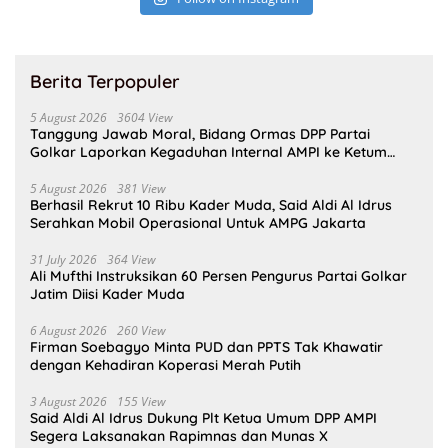
Berita Terpopuler
5 August 2026
3604 View
Tanggung Jawab Moral, Bidang Ormas DPP Partai
Golkar Laporkan Kegaduhan Internal AMPI ke Ketum
Bahlil Lahadalia
5 August 2026
381 View
Berhasil Rekrut 10 Ribu Kader Muda, Said Aldi Al Idrus
Serahkan Mobil Operasional Untuk AMPG Jakarta
31 July 2026
364 View
Ali Mufthi Instruksikan 60 Persen Pengurus Partai Golkar
Jatim Diisi Kader Muda
6 August 2026
260 View
Firman Soebagyo Minta PUD dan PPTS Tak Khawatir
dengan Kehadiran Koperasi Merah Putih
3 August 2026
155 View
Said Aldi Al Idrus Dukung Plt Ketua Umum DPP AMPI
Segera Laksanakan Rapimnas dan Munas X