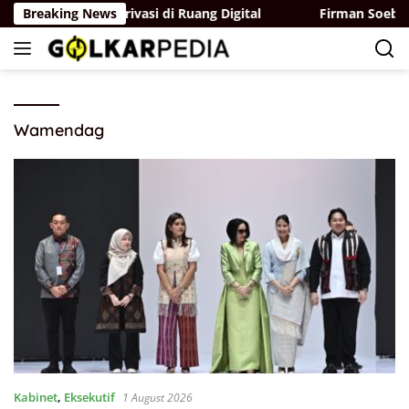
Skip
rlindungan Privasi di Ruang Digital
Breaking News
Firman Soebagyo M
to
content
Wamendag
Kabinet
,
Eksekutif
1 August 2026