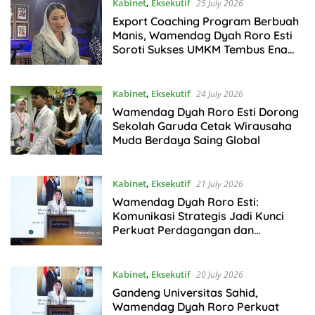
Kabinet
,
Eksekutif
25 July 2026
Export Coaching Program Berbuah
Manis, Wamendag Dyah Roro Esti
Soroti Sukses UMKM Tembus Enam
Negara
Kabinet
,
Eksekutif
24 July 2026
Wamendag Dyah Roro Esti Dorong
Sekolah Garuda Cetak Wirausaha
Muda Berdaya Saing Global
Kabinet
,
Eksekutif
21 July 2026
Wamendag Dyah Roro Esti:
Komunikasi Strategis Jadi Kunci
Perkuat Perdagangan dan
Pariwisata RI
Kabinet
,
Eksekutif
20 July 2026
Gandeng Universitas Sahid,
Wamendag Dyah Roro Perkuat