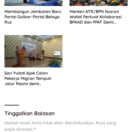
Membangun Jembatan Baru
Menteri ATR/BPN Nusron
Partai Golkar-Partai Belaya
Wahid Perkuat Kolaborasi
Rus
BPKAD dan PPAT Demi
Percepatan Layanan
Pertanahan
Sari Yuliati Ajak Calon
Pekerja Migran Tempuh
Jalur Resmi demi
Perlindungan Maksimal
Tinggalkan Balasan
Alamat email Anda tidak akan dipublikasikan.
Ruas yang
wajib ditandai
*