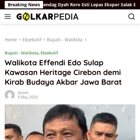
Skip
Breaking News
Wamendag Dyah Roro Esti Lepas Ekspor Salak Bali ke Chi
to
content
Home
Eksekutif
Bupati - Walikota
Bupati - Walikota
,
Eksekutif
Walikota Effendi Edo Sulap
Kawasan Heritage Cirebon demi
Kirab Budaya Akbar Jawa Barat
Admin
9 May 2026