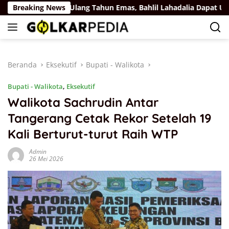
Langsung
 Rus
Breaking News
Ulang Tahun Emas, Bahlil Lahadalia Dapat Ucapan d
ke
konten
Beranda
Eksekutif
Bupati - Walikota
Bupati - Walikota
,
Eksekutif
Walikota Sachrudin Antar
Tangerang Cetak Rekor Setelah 19
Kali Berturut-turut Raih WTP
Admin
26 Mei 2026