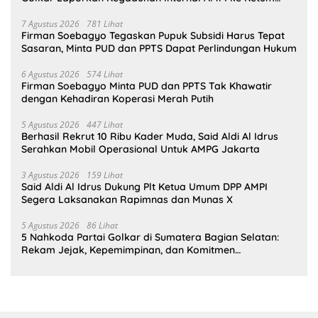
Bahlil Lahadalia
7 Agustus 2026
781 Lihat
Firman Soebagyo Tegaskan Pupuk Subsidi Harus Tepat
Sasaran, Minta PUD dan PPTS Dapat Perlindungan Hukum
6 Agustus 2026
574 Lihat
Firman Soebagyo Minta PUD dan PPTS Tak Khawatir
dengan Kehadiran Koperasi Merah Putih
5 Agustus 2026
447 Lihat
Berhasil Rekrut 10 Ribu Kader Muda, Said Aldi Al Idrus
Serahkan Mobil Operasional Untuk AMPG Jakarta
3 Agustus 2026
159 Lihat
Said Aldi Al Idrus Dukung Plt Ketua Umum DPP AMPI
Segera Laksanakan Rapimnas dan Munas X
5 Agustus 2026
86 Lihat
5 Nahkoda Partai Golkar di Sumatera Bagian Selatan:
Rekam Jejak, Kepemimpinan, dan Komitmen
Membangun Partai