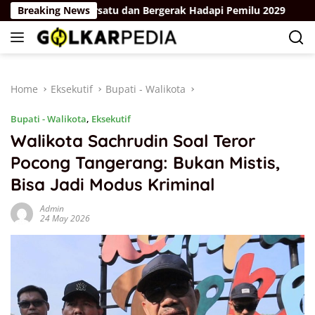
Skip
artai Golkar Bersatu dan Bergerak Hadapi Pemilu 2029
Breaking News
F
to
content
Home
Eksekutif
Bupati - Walikota
Bupati - Walikota
,
Eksekutif
Walikota Sachrudin Soal Teror
Pocong Tangerang: Bukan Mistis,
Bisa Jadi Modus Kriminal
Admin
24 May 2026