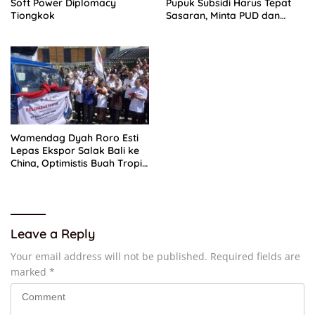
Soft Power Diplomacy
Pupuk Subsidi Harus Tepat
Tiongkok
Sasaran, Minta PUD dan
PPTS Dapat Perlindungan
Hukum
Wamendag Dyah Roro Esti
Lepas Ekspor Salak Bali ke
China, Optimistis Buah Tropis
Kuasai Pasar Global
Leave a Reply
Your email address will not be published.
Required fields are
marked
*