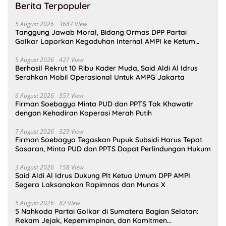
Berita Terpopuler
5 August 2026
3687 View
Tanggung Jawab Moral, Bidang Ormas DPP Partai
Golkar Laporkan Kegaduhan Internal AMPI ke Ketum
Bahlil Lahadalia
5 August 2026
427 View
Berhasil Rekrut 10 Ribu Kader Muda, Said Aldi Al Idrus
Serahkan Mobil Operasional Untuk AMPG Jakarta
6 August 2026
351 View
Firman Soebagyo Minta PUD dan PPTS Tak Khawatir
dengan Kehadiran Koperasi Merah Putih
7 August 2026
329 View
Firman Soebagyo Tegaskan Pupuk Subsidi Harus Tepat
Sasaran, Minta PUD dan PPTS Dapat Perlindungan Hukum
3 August 2026
158 View
Said Aldi Al Idrus Dukung Plt Ketua Umum DPP AMPI
Segera Laksanakan Rapimnas dan Munas X
5 August 2026
82 View
5 Nahkoda Partai Golkar di Sumatera Bagian Selatan:
Rekam Jejak, Kepemimpinan, dan Komitmen