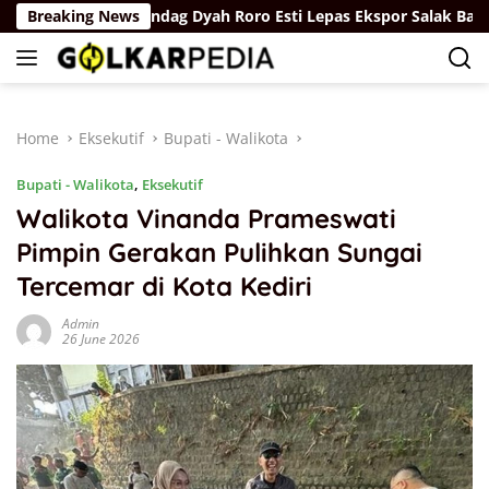
Skip
Breaking News
Wamendag Dyah Roro Esti Lepas Ekspor Salak Bali ke Chin
to
content
Home
Eksekutif
Bupati - Walikota
Bupati - Walikota
,
Eksekutif
Walikota Vinanda Prameswati
Pimpin Gerakan Pulihkan Sungai
Tercemar di Kota Kediri
Admin
26 June 2026