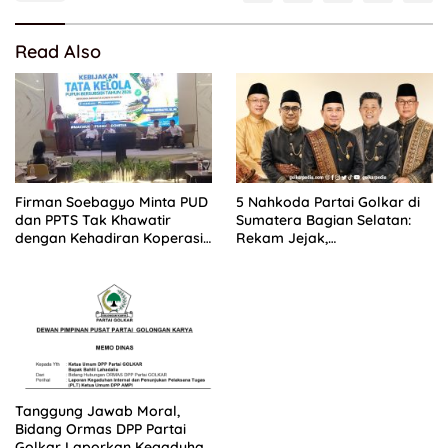
Read Also
Firman Soebagyo Minta PUD
5 Nahkoda Partai Golkar di
dan PPTS Tak Khawatir
Sumatera Bagian Selatan:
dengan Kehadiran Koperasi
Rekam Jejak,
Merah Putih
Kepemimpinan, dan
Komitmen Membangun
Partai
Tanggung Jawab Moral,
Bidang Ormas DPP Partai
Golkar Laporkan Kegaduhan