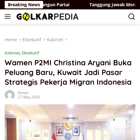
Skip
mitmen Membangun Partai
Breaking News
Tanggung Jawab Moral, Bidang
to
content
Home
Eksekutif
Kabinet
Kabinet
,
Eksekutif
Wamen P2MI Christina Aryani Buka
Peluang Baru, Kuwait Jadi Pasar
Strategis Pekerja Migran Indonesia
Admin
27 May 2026