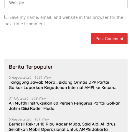
Save my name, email, and website in this browser for the
next time I comment.
Berita Terpopuler
5 August 2026
1691 View
Tanggung Jawab Moral, Bidang Ormas DPP Partai
Golkar Laporkan Kegaduhan Internal AMPI ke Ketum
Bahlil Lahadalia
31 July 2026
359 View
Ali Mufthi Instruksikan 60 Persen Pengurus Partai Golkar
Jatim Diisi Kader Muda
5 August 2026
161 View
Berhasil Rekrut 10 Ribu Kader Muda, Said Aldi Al Idrus
Serahkan Mobil Operasional Untuk AMPG Jakarta