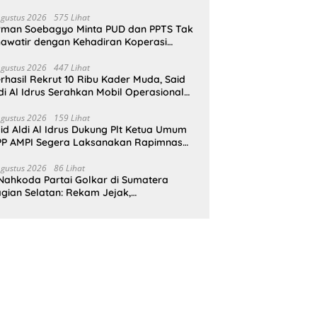
pat Perlindungan Hukum
Agustus 2026
575 Lihat
rman Soebagyo Minta PUD dan PPTS Tak
awatir dengan Kehadiran Koperasi
rah Putih
Agustus 2026
447 Lihat
rhasil Rekrut 10 Ribu Kader Muda, Said
di Al Idrus Serahkan Mobil Operasional
tuk AMPG Jakarta
Agustus 2026
159 Lihat
id Aldi Al Idrus Dukung Plt Ketua Umum
P AMPI Segera Laksanakan Rapimnas
an Munas X
Agustus 2026
86 Lihat
Nahkoda Partai Golkar di Sumatera
gian Selatan: Rekam Jejak,
epemimpinan, dan Komitmen Membangun
rtai