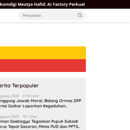
afid: AI Factory Perkuat Posisi Indonesia sebagai AI Hub Regi
erita Terpopuler
Agustus 2026
3719 Lihat
nggung Jawab Moral, Bidang Ormas DPP
rtai Golkar Laporkan Kegaduhan
ternal AMPI ke Ketum Bahlil Lahadalia
Agustus 2026
781 Lihat
rman Soebagyo Tegaskan Pupuk Subsidi
rus Tepat Sasaran, Minta PUD dan PPTS