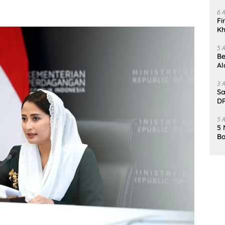
Da
6 
Fi
Kh
Me
5 
Be
Al
Un
3 
Sa
DP
d
5 
5 
Ba
K
Pa