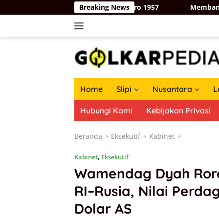
Langsung
ngan Tri Dharma Kosgoro 1957
Breaking News
Membangun Jembatan Bar
ke
konten
Home
Slipi
Nusantara
L
Hubungi Kami
Kebijakan Privasi
Beranda
Eksekutif
Kabinet
Kabinet
,
Eksekutif
Wamendag Dyah Roro 
RI–Rusia, Nilai Perda
Dolar AS