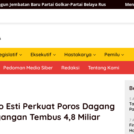
u Partai Golkar-Partai Belaya Rus
Menkomdigi Meutya H
egislatif
Eksekutif
Hastakarya
Pemilu
Pedoman Media Siber
Redaksi
Tentang Kami
B
5 
Esti Perkuat Poros Dagang
Ta
Pa
gangan Tembus 4,8 Miliar
In
7 
Fi
Ha