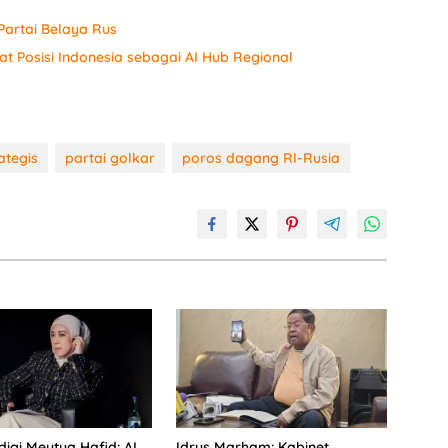
artai Belaya Rus
t Posisi Indonesia sebagai AI Hub Regional
ategis
partai golkar
poros dagang RI-Rusia
gi Meutya Hafid: AI
Idrus Marham: Kabinet