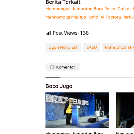
Berita Terkait
Membangun Jembatan Baru Partai Golkar-P
Menkomdigi Meutya Hafid: AI Factory Perkua
Post Views:
138
Dyah Roro Esti
EAEU
komoditas str
Komentar
Baca Juga
Membangun Jembatan Baru
Menkomdi