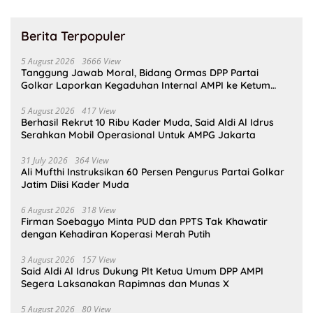
Berita Terpopuler
5 August 2026
3666 View
Tanggung Jawab Moral, Bidang Ormas DPP Partai
Golkar Laporkan Kegaduhan Internal AMPI ke Ketum
Bahlil Lahadalia
5 August 2026
417 View
Berhasil Rekrut 10 Ribu Kader Muda, Said Aldi Al Idrus
Serahkan Mobil Operasional Untuk AMPG Jakarta
31 July 2026
364 View
Ali Mufthi Instruksikan 60 Persen Pengurus Partai Golkar
Jatim Diisi Kader Muda
6 August 2026
318 View
Firman Soebagyo Minta PUD dan PPTS Tak Khawatir
dengan Kehadiran Koperasi Merah Putih
3 August 2026
157 View
Said Aldi Al Idrus Dukung Plt Ketua Umum DPP AMPI
Segera Laksanakan Rapimnas dan Munas X
5 August 2026
80 View