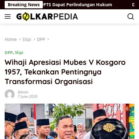
Skip
Minta PUD dan PPTS Dapat Perlindungan Hukum
Breaking News
Dimaz Ra
to
content
Home
Slipi
DPP
DPP
,
Slipi
Wihaji Apresiasi Mubes V Kosgoro
1957, Tekankan Pentingnya
Transformasi Organisasi
Admin
7 June 2026