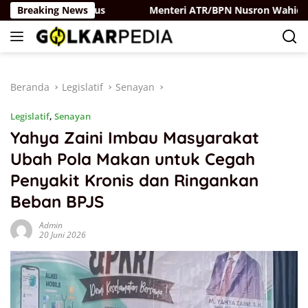
Langsung
rtai Belaya Rus
Breaking News
Menteri ATR/BPN Nusron Wahid Perkuat
ke
konten
Beranda
Legislatif
Senayan
Legislatif
,
Senayan
Yahya Zaini Imbau Masyarakat
Ubah Pola Makan untuk Cegah
Penyakit Kronis dan Ringankan
Beban BPJS
Admin
20 Juni 2026