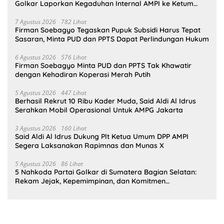
Golkar Laporkan Kegaduhan Internal AMPI ke Ketum
Bahlil Lahadalia
7 Agustus 2026
782 Lihat
Firman Soebagyo Tegaskan Pupuk Subsidi Harus Tepat
Sasaran, Minta PUD dan PPTS Dapat Perlindungan Hukum
6 Agustus 2026
576 Lihat
Firman Soebagyo Minta PUD dan PPTS Tak Khawatir
dengan Kehadiran Koperasi Merah Putih
5 Agustus 2026
447 Lihat
Berhasil Rekrut 10 Ribu Kader Muda, Said Aldi Al Idrus
Serahkan Mobil Operasional Untuk AMPG Jakarta
3 Agustus 2026
160 Lihat
Said Aldi Al Idrus Dukung Plt Ketua Umum DPP AMPI
Segera Laksanakan Rapimnas dan Munas X
5 Agustus 2026
86 Lihat
5 Nahkoda Partai Golkar di Sumatera Bagian Selatan:
Rekam Jejak, Kepemimpinan, dan Komitmen
Membangun Partai