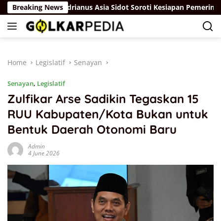
Skip
um
Breaking News
Adrianus Asia Sidot Soroti Kesiapan Pemerintah Had
to
content
Home
Legislatif
Senayan
Senayan
,
Legislatif
Zulfikar Arse Sadikin Tegaskan 15
RUU Kabupaten/Kota Bukan untuk
Bentuk Daerah Otonomi Baru
Admin
4 June 2026