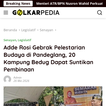
Langsung
ya Rus
Breaking News
Menteri ATR/BPN Nusron Wahid Perkuat Kolabor
ke
konten
Beranda
Legislatif
Senayan
Senayan
,
Legislatif
Adde Rosi Gebrak Pelestarian
Budaya di Pandeglang, 20
Kampung Bedug Dapat Suntikan
Pembinaan
Admin
26 Mei 2026