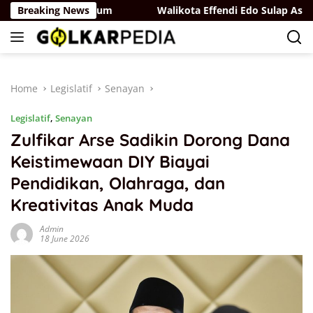
Skip
erlindungan Hukum
Breaking News
Walikota Effendi Edo Sulap Aset Pem
to
content
Home
Legislatif
Senayan
Legislatif
,
Senayan
Zulfikar Arse Sadikin Dorong Dana
Keistimewaan DIY Biayai
Pendidikan, Olahraga, dan
Kreativitas Anak Muda
Admin
18 June 2026