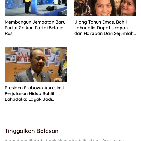
Membangun Jembatan Baru
Ulang Tahun Emas, Bahlil
Partai Golkar-Partai Belaya
Lahadalia Dapat Ucapan
Rus
dan Harapan Dari Sejumlah
Pengurus DPP Partai Golkar
Presiden Prabowo Apresiasi
Perjalanan Hidup Bahlil
Lahadalia: Layak Jadi
Inspirasi bagi Anak Muda
Indonesia
Tinggalkan Balasan
Alamat email Anda tidak akan dipublikasikan.
Ruas yang