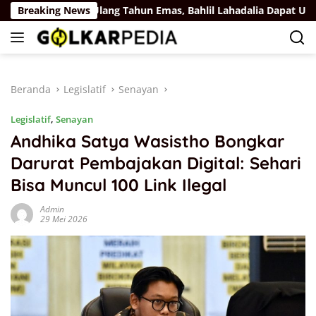
Langsung
Rus
Breaking News
Ulang Tahun Emas, Bahlil Lahadalia Dapat Ucapan d
ke
konten
Beranda
Legislatif
Senayan
Legislatif
,
Senayan
Andhika Satya Wasistho Bongkar
Darurat Pembajakan Digital: Sehari
Bisa Muncul 100 Link Ilegal
Admin
29 Mei 2026