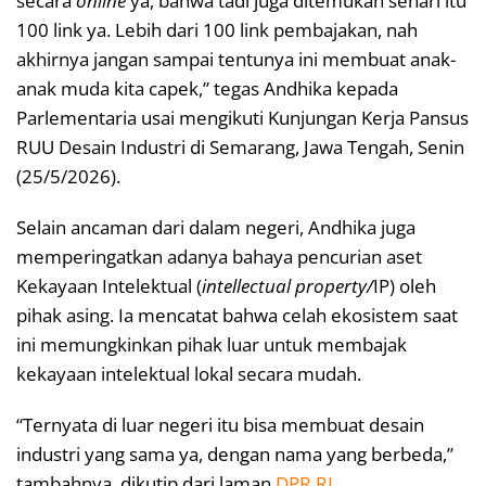
secara
online
ya, bahwa tadi juga ditemukan sehari itu
100 link ya. Lebih dari 100 link pembajakan, nah
akhirnya jangan sampai tentunya ini membuat anak-
anak muda kita capek,” tegas Andhika kepada
Parlementaria usai mengikuti Kunjungan Kerja Pansus
RUU Desain Industri di Semarang, Jawa Tengah, Senin
(25/5/2026).
Selain ancaman dari dalam negeri, Andhika juga
memperingatkan adanya bahaya pencurian aset
Kekayaan Intelektual (
intellectual property/
IP) oleh
pihak asing. Ia mencatat bahwa celah ekosistem saat
ini memungkinkan pihak luar untuk membajak
kekayaan intelektual lokal secara mudah.
“Ternyata di luar negeri itu bisa membuat desain
industri yang sama ya, dengan nama yang berbeda,”
tambahnya, dikutip dari laman
DPR RI
.