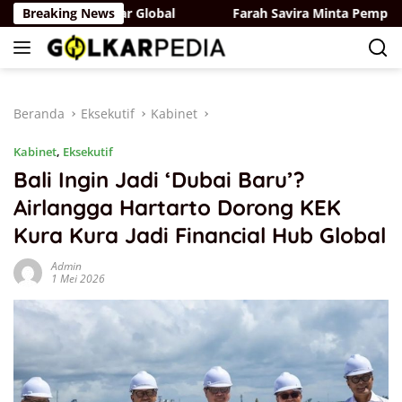
Langsung
n Tembus Pasar Global
Breaking News
Farah Savira Minta Pemprov DKI B
ke
konten
Beranda
Eksekutif
Kabinet
Kabinet
,
Eksekutif
Bali Ingin Jadi ‘Dubai Baru’?
Airlangga Hartarto Dorong KEK
Kura Kura Jadi Financial Hub Global
Admin
1 Mei 2026