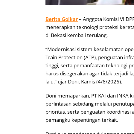
Berita Golkar
– Anggota Komisi VI DPR
menerapkan teknologi proteksi keret
di Bekasi kembali terulang.
“Modernisasi sistem keselamatan oper
Train Protection (ATP), penguatan infr
tinggi, serta pemanfaatan teknologi p
harus disegerakan agar tidak terjadi l
lalu,” ujar Doni, Kamis (4/6/2026).
Doni memaparkan, PT KAI dan INKA k
perlintasan sebidang melalui penutupa
prioritas, serta penguatan koordinasi
pemangku kepentingan terkait.
Doni pun mendorong dukungan pembi