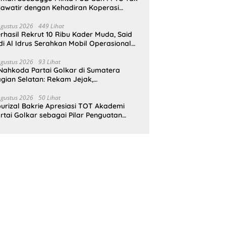
awatir dengan Kehadiran Koperasi
rah Putih
Agustus 2026
449 Lihat
rhasil Rekrut 10 Ribu Kader Muda, Said
di Al Idrus Serahkan Mobil Operasional
tuk AMPG Jakarta
Agustus 2026
93 Lihat
Nahkoda Partai Golkar di Sumatera
gian Selatan: Rekam Jejak,
epemimpinan, dan Komitmen Membangun
rtai
Agustus 2026
50 Lihat
urizal Bakrie Apresiasi TOT Akademi
rtai Golkar sebagai Pilar Penguatan
derisasi