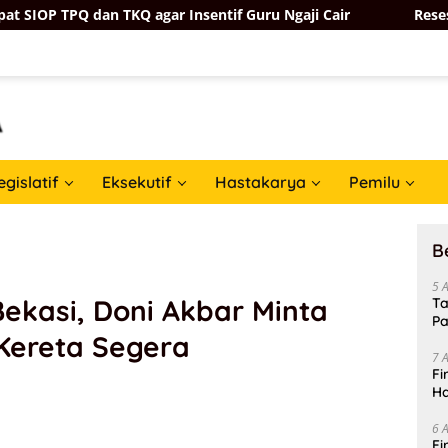
Q agar Insentif Guru Ngaji Cair
Reses ke Solok, Zigo R
egislatif
Eksekutif
Hastakarya
Pemilu
B
5 
Bekasi, Doni Akbar Minta
Ta
Pa
Kereta Segera
In
7 
Fi
Ha
Da
6 
Fi