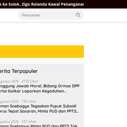
olanda Kawal Penanganan Tujuh Sungai dan Program Air Bersih
erita Terpopuler
Agustus 2026
3732 Lihat
nggung Jawab Moral, Bidang Ormas DPP
rtai Golkar Laporkan Kegaduhan
ternal AMPI ke Ketum Bahlil Lahadalia
Agustus 2026
795 Lihat
rman Soebagyo Tegaskan Pupuk Subsidi
rus Tepat Sasaran, Minta PUD dan PPTS
pat Perlindungan Hukum
Agustus 2026
591 Lihat
rman Soebagyo Minta PUD dan PPTS Tak