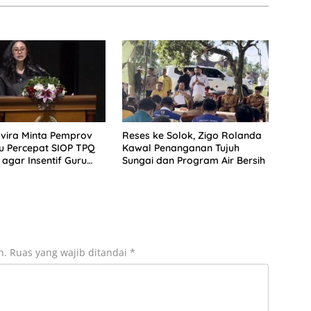
vira Minta Pemprov
Reses ke Solok, Zigo Rolanda
u Percepat SIOP TPQ
Kawal Penanganan Tujuh
agar Insentif Guru
Sungai dan Program Air Bersih
r
n.
Ruas yang wajib ditandai
*