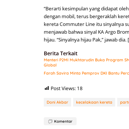
“Berarti kesimpulan yang didapat oleh
dengan mobil, terus bergeraklah ker
kereta Commuter Line itu sinyalnya su
menjawab bahwa sinyal KA Argo Bro
hijau. “Sinyalnya hijau Pak,” jawab dia. [
Berita Terkait
Menteri P2MI Mukhtarudin Buka Program SM
Global
Farah Savira Minta Pemprov DKI Bantu Perc
Post Views:
18
Doni Akbar
kecelakaan kereta
part
Komentar