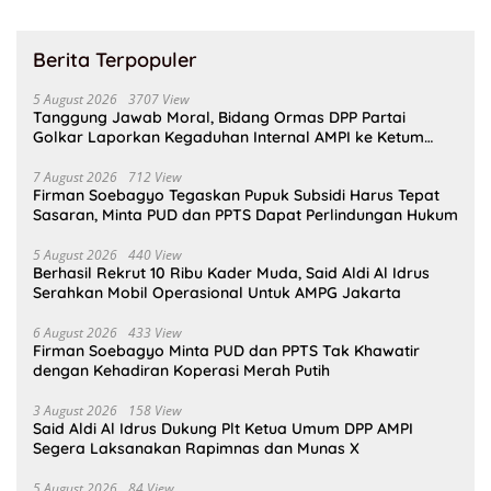
Berita Terpopuler
5 August 2026
3707 View
Tanggung Jawab Moral, Bidang Ormas DPP Partai
Golkar Laporkan Kegaduhan Internal AMPI ke Ketum
Bahlil Lahadalia
7 August 2026
712 View
Firman Soebagyo Tegaskan Pupuk Subsidi Harus Tepat
Sasaran, Minta PUD dan PPTS Dapat Perlindungan Hukum
5 August 2026
440 View
Berhasil Rekrut 10 Ribu Kader Muda, Said Aldi Al Idrus
Serahkan Mobil Operasional Untuk AMPG Jakarta
6 August 2026
433 View
Firman Soebagyo Minta PUD dan PPTS Tak Khawatir
dengan Kehadiran Koperasi Merah Putih
3 August 2026
158 View
Said Aldi Al Idrus Dukung Plt Ketua Umum DPP AMPI
Segera Laksanakan Rapimnas dan Munas X
5 August 2026
84 View