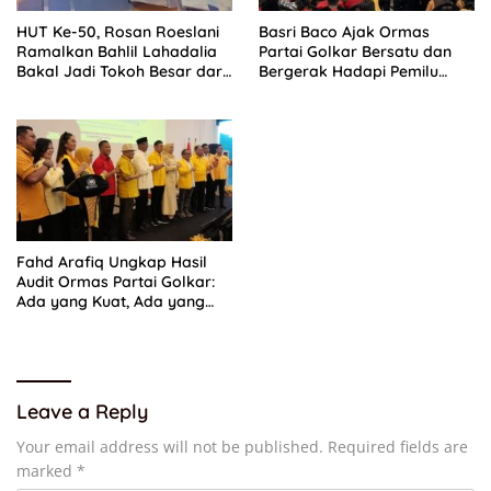
HUT Ke-50, Rosan Roeslani
Basri Baco Ajak Ormas
Ramalkan Bahlil Lahadalia
Partai Golkar Bersatu dan
Bakal Jadi Tokoh Besar dari
Bergerak Hadapi Pemilu
Timur di Masa Depan
2029
Fahd Arafiq Ungkap Hasil
Audit Ormas Partai Golkar:
Ada yang Kuat, Ada yang
“Parah”
Leave a Reply
Your email address will not be published.
Required fields are
marked
*