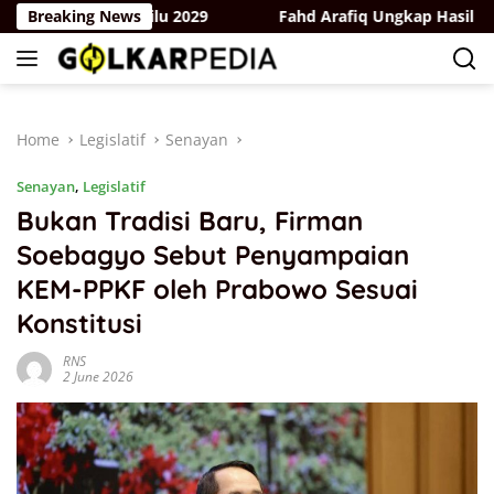
Skip
 Hadapi Pemilu 2029
Breaking News
Fahd Arafiq Ungkap Hasil Audit Orm
to
content
Home
Legislatif
Senayan
Senayan
,
Legislatif
Bukan Tradisi Baru, Firman
Soebagyo Sebut Penyampaian
KEM-PPKF oleh Prabowo Sesuai
Konstitusi
RNS
2 June 2026