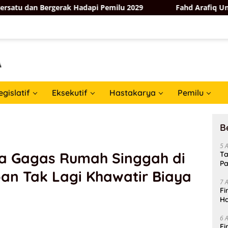
n Bergerak Hadapi Pemilu 2029
Fahd Arafiq Ungkap Hasil
egislatif
Eksekutif
Hastakarya
Pemilu
B
5 
ra Gagas Rumah Singgah di
Ta
Pa
an Tak Lagi Khawatir Biaya
In
7 
Fi
Ha
Da
6 
Fi