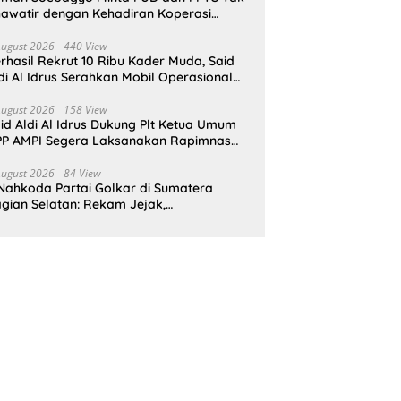
awatir dengan Kehadiran Koperasi
rah Putih
August 2026
440 View
rhasil Rekrut 10 Ribu Kader Muda, Said
di Al Idrus Serahkan Mobil Operasional
tuk AMPG Jakarta
August 2026
158 View
id Aldi Al Idrus Dukung Plt Ketua Umum
P AMPI Segera Laksanakan Rapimnas
an Munas X
August 2026
84 View
Nahkoda Partai Golkar di Sumatera
gian Selatan: Rekam Jejak,
epemimpinan, dan Komitmen Membangun
rtai