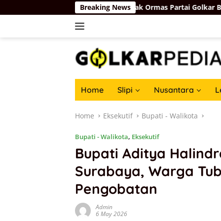
Skip
a Depan
Basri Baco Ajak Ormas Partai Golkar Bersatu da
Breaking News
to
content
Home
Slipi
Nusantara
L
Home
Eksekutif
Bupati - Walikota
Bupati - Walikota
,
Eksekutif
Bupati Aditya Halind
Surabaya, Warga Tub
Pengobatan
Admin
6 May 2026