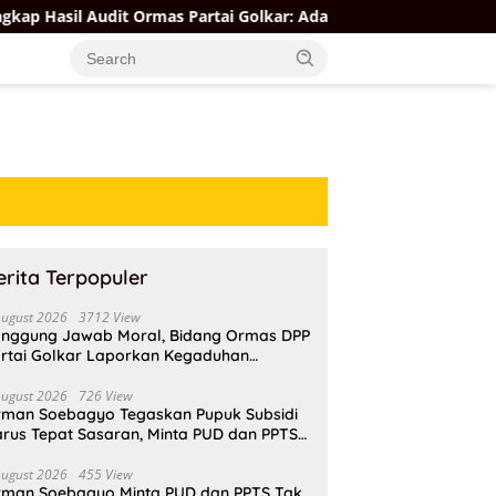
 Audit Ormas Partai Golkar: Ada yang Kuat, Ada yang “Parah”
erita Terpopuler
August 2026
3712 View
nggung Jawab Moral, Bidang Ormas DPP
rtai Golkar Laporkan Kegaduhan
ternal AMPI ke Ketum Bahlil Lahadalia
August 2026
726 View
rman Soebagyo Tegaskan Pupuk Subsidi
rus Tepat Sasaran, Minta PUD dan PPTS
pat Perlindungan Hukum
August 2026
455 View
rman Soebagyo Minta PUD dan PPTS Tak