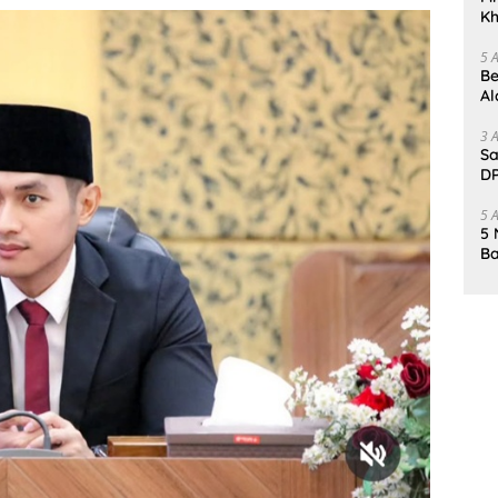
Kh
Me
5 
Be
Al
Un
3 
Sa
DP
d
5 
5 
Ba
K
Pa