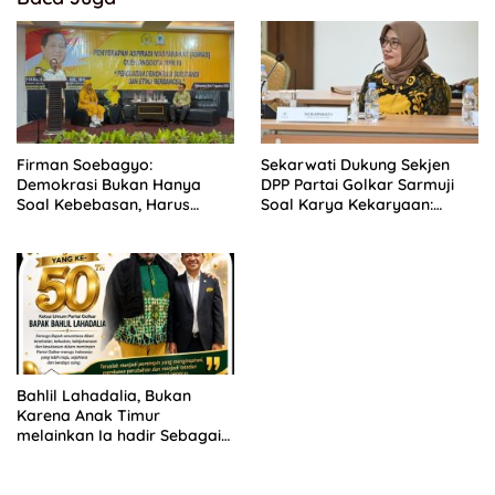
Firman Soebagyo:
Sekarwati Dukung Sekjen
Demokrasi Bukan Hanya
DPP Partai Golkar Sarmuji
Soal Kebebasan, Harus
Soal Karya Kekaryaan:
Berjalan Seiring dengan
Kader Harus Bermanfaat
Etika
Bagi Masyarakat
Bahlil Lahadalia, Bukan
Karena Anak Timur
melainkan Ia hadir Sebagai
Anak INDONESIA