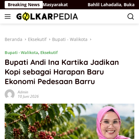
Langsung
faat Bagi Masyarakat
Breaking News
Bahlil Lahadalia, Bukan Karena A
ke
konten
Beranda
Eksekutif
Bupati - Walikota
Bupati - Walikota
,
Eksekutif
Bupati Andi Ina Kartika Jadikan
Kopi sebagai Harapan Baru
Ekonomi Pedesaan Barru
Admin
10 Juni 2026