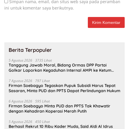
Simpan nama, email, dan situs web saya pada peramban
ini untuk komentar saya berikutnya.
Berita Terpopuler
5 Agustus 2026
3735 Lihat
Tanggung Jawab Moral, Bidang Ormas DPP Partai
Golkar Laporkan Kegaduhan Internal AMPI ke Ketum
Bahlil Lahadalia
7 Agustus 2026
797 Lihat
Firman Soebagyo Tegaskan Pupuk Subsidi Harus Tepat
Sasaran, Minta PUD dan PPTS Dapat Perlindungan Hukum
6 Agustus 2026
595 Lihat
Firman Soebagyo Minta PUD dan PPTS Tak Khawatir
dengan Kehadiran Koperasi Merah Putih
5 Agustus 2026
450 Lihat
Berhasil Rekrut 10 Ribu Kader Muda, Said Aldi Al Idrus