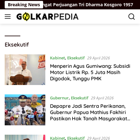
Langsung
n Dengan Semangat Perjuangan Tri Dharma Kosgoro 1957
Breaking News
ke
konten
Eksekutif
Kabinet
,
Eksekutif
29 April 2026
Menperin Agus Gumiwang: Subsidi
Motor Listrik Rp. 5 Juta Masih
Digodok, Tunggu PMK
Gubernur
,
Eksekutif
29 April 2026
Depapre Jadi Sentra Perikanan,
Gubernur Papua Mathius Fakhiri
Pastikan Hak Tanah Masyarakat
Aman
Kabinet
,
Eksekutif
29 April 2026