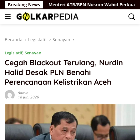
Langsung
aya Rus
Breaking News
Menteri ATR/BPN Nusron Wahid Perkuat Kolabo
ke
konten
Beranda
Legislatif
Senayan
Legislatif
,
Senayan
Cegah Blackout Terulang, Nurdin
Halid Desak PLN Benahi
Perencanaan Kelistrikan Aceh
Admin
18 Juni 2026