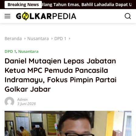
Langsung
Rus
Breaking News
Ulang Tahun Emas, Bahlil Lahadalia Dapat Ucapan d
ke
konten
Beranda
Nusantara
DPD 1
DPD 1
,
Nusantara
Daniel Mutaqien Lepas Jabatan
Ketua MPC Pemuda Pancasila
Indramayu, Fokus Pimpin Partai
Golkar Jabar
Admin
3 Juni 2026