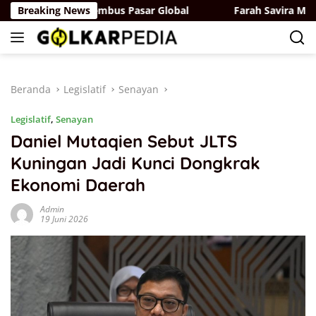
Langsung
Ditargetkan Tembus Pasar Global
Breaking News
Farah Savira Minta Pem
ke
konten
Beranda
Legislatif
Senayan
Legislatif
,
Senayan
Daniel Mutaqien Sebut JLTS
Kuningan Jadi Kunci Dongkrak
Ekonomi Daerah
Admin
19 Juni 2026