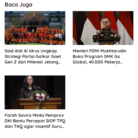
Baca Juga
Said Aldi Al Idrus Ungkap
Menteri P2MI Mukhtarudin
Strategi Partai Golkar Gaet
Buka Program SMK Go
Gen Z dan Milenial Jelang
Global, 40.000 Pekerja
Pemilu 2029
Ditargetkan Tembus Pasar
Global
Farah Savira Minta Pemprov
DKI Bantu Percepat SIOP TPQ
dan TKQ agar Insentif Guru
Ngaji Cair