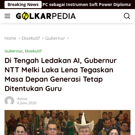
Skip
Breaking News
IDCPC sebagai Instrumen Soft Power Diplomacy Tiongk
to
content
Home
Eksekutif
Gubernur
Gubernur
,
Eksekutif
Di Tengah Ledakan AI, Gubernur
NTT Melki Laka Lena Tegaskan
Masa Depan Generasi Tetap
Ditentukan Guru
Admin
6 June 2026