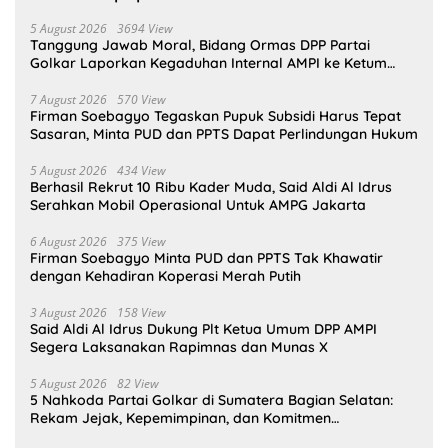
5 August 2026
3694 View
Tanggung Jawab Moral, Bidang Ormas DPP Partai
Golkar Laporkan Kegaduhan Internal AMPI ke Ketum
Bahlil Lahadalia
7 August 2026
570 View
Firman Soebagyo Tegaskan Pupuk Subsidi Harus Tepat
Sasaran, Minta PUD dan PPTS Dapat Perlindungan Hukum
5 August 2026
434 View
Berhasil Rekrut 10 Ribu Kader Muda, Said Aldi Al Idrus
Serahkan Mobil Operasional Untuk AMPG Jakarta
6 August 2026
375 View
Firman Soebagyo Minta PUD dan PPTS Tak Khawatir
dengan Kehadiran Koperasi Merah Putih
3 August 2026
158 View
Said Aldi Al Idrus Dukung Plt Ketua Umum DPP AMPI
Segera Laksanakan Rapimnas dan Munas X
5 August 2026
82 View
5 Nahkoda Partai Golkar di Sumatera Bagian Selatan:
Rekam Jejak, Kepemimpinan, dan Komitmen
Membangun Partai