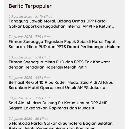
Berita Terpopuler
5 Agustus 2026
3719 Lihat
Tanggung Jawab Moral, Bidang Ormas DPP Partai
Golkar Laporkan Kegaduhan Internal AMPI ke Ketum
Bahlil Lahadalia
7 Agustus 2026
779 Lihat
Firman Soebagyo Tegaskan Pupuk Subsidi Harus Tepat
Sasaran, Minta PUD dan PPTS Dapat Perlindungan Hukum
6 Agustus 2026
574 Lihat
Firman Soebagyo Minta PUD dan PPTS Tak Khawatir
dengan Kehadiran Koperasi Merah Putih
5 Agustus 2026
447 Lihat
Berhasil Rekrut 10 Ribu Kader Muda, Said Aldi Al Idrus
Serahkan Mobil Operasional Untuk AMPG Jakarta
3 Agustus 2026
159 Lihat
Said Aldi Al Idrus Dukung Plt Ketua Umum DPP AMPI
Segera Laksanakan Rapimnas dan Munas X
5 Agustus 2026
86 Lihat
5 Nahkoda Partai Golkar di Sumatera Bagian Selatan:
Rekam Jejak, Kepemimpinan, dan Komitmen