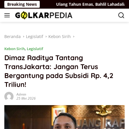
Langsung
 Belaya Rus
Breaking News
Ulang Tahun Emas, Bahlil Lahadalia Dapat 
ke
konten
Beranda
Legislatif
Kebon Sirih
Kebon Sirih
,
Legislatif
Dimaz Raditya Tantang
TransJakarta: Jangan Terus
Bergantung pada Subsidi Rp. 4,2
Triliun!
Admin
25 Mei 2026