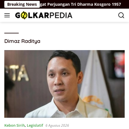
Langsung
 Dengan Semangat Perjuangan Tri Dharma Kosgoro 1957
Breaking News
ke
konten
Dimaz Raditya
Kebon Sirih
,
Legislatif
6 Agustus 2026