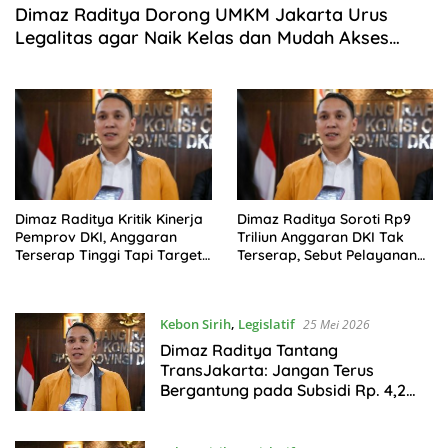
Dimaz Raditya Dorong UMKM Jakarta Urus
Legalitas agar Naik Kelas dan Mudah Akses
Pembiayaan
Dimaz Raditya Kritik Kinerja
Dimaz Raditya Soroti Rp9
Pemprov DKI, Anggaran
Triliun Anggaran DKI Tak
Terserap Tinggi Tapi Target
Terserap, Sebut Pelayanan
Stunting Gagal
Publik Gagal Sampai ke
Warga
Kebon Sirih
,
Legislatif
25 Mei 2026
Dimaz Raditya Tantang
TransJakarta: Jangan Terus
Bergantung pada Subsidi Rp. 4,2
Triliun!