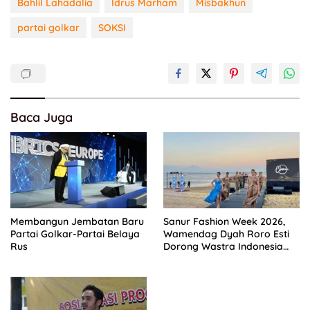
Bahlil Lahadalia
Idrus Marham
Misbakhun
partai golkar
SOKSI
Baca Juga
Membangun Jembatan Baru
Sanur Fashion Week 2026,
Partai Golkar-Partai Belaya
Wamendag Dyah Roro Esti
Rus
Dorong Wastra Indonesia
Naik Kelas ke Global