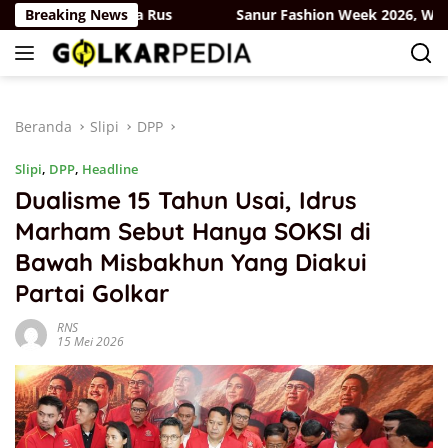
Langsung
-Partai Belaya Rus
Breaking News
Sanur Fashion Week 2026, Wamendag 
ke
konten
Beranda
Slipi
DPP
Slipi
,
DPP
,
Headline
Dualisme 15 Tahun Usai, Idrus
Marham Sebut Hanya SOKSI di
Bawah Misbakhun Yang Diakui
Partai Golkar
RNS
15 Mei 2026