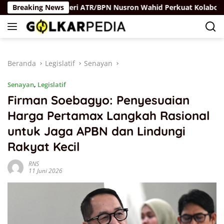
Langsung
Breaking News
Menteri ATR/BPN Nusron Wahid Perkuat Kolaborasi BPKA
ke
konten
Beranda
Legislatif
Senayan
Senayan
,
Legislatif
Firman Soebagyo: Penyesuaian
Harga Pertamax Langkah Rasional
untuk Jaga APBN dan Lindungi
Rakyat Kecil
RNS
11 Juni 2026