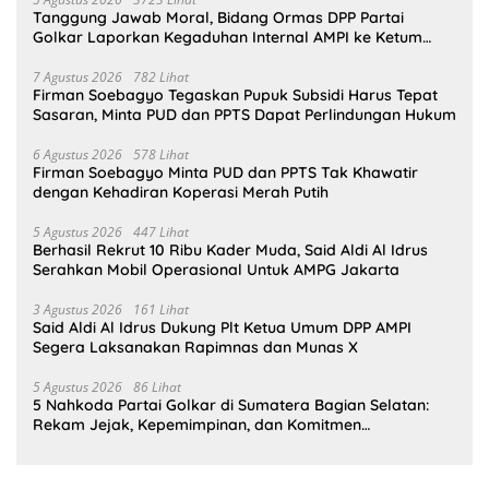
Tanggung Jawab Moral, Bidang Ormas DPP Partai
Golkar Laporkan Kegaduhan Internal AMPI ke Ketum
Bahlil Lahadalia
7 Agustus 2026
782 Lihat
Firman Soebagyo Tegaskan Pupuk Subsidi Harus Tepat
Sasaran, Minta PUD dan PPTS Dapat Perlindungan Hukum
6 Agustus 2026
578 Lihat
Firman Soebagyo Minta PUD dan PPTS Tak Khawatir
dengan Kehadiran Koperasi Merah Putih
5 Agustus 2026
447 Lihat
Berhasil Rekrut 10 Ribu Kader Muda, Said Aldi Al Idrus
Serahkan Mobil Operasional Untuk AMPG Jakarta
3 Agustus 2026
161 Lihat
Said Aldi Al Idrus Dukung Plt Ketua Umum DPP AMPI
Segera Laksanakan Rapimnas dan Munas X
5 Agustus 2026
86 Lihat
5 Nahkoda Partai Golkar di Sumatera Bagian Selatan:
Rekam Jejak, Kepemimpinan, dan Komitmen
Membangun Partai