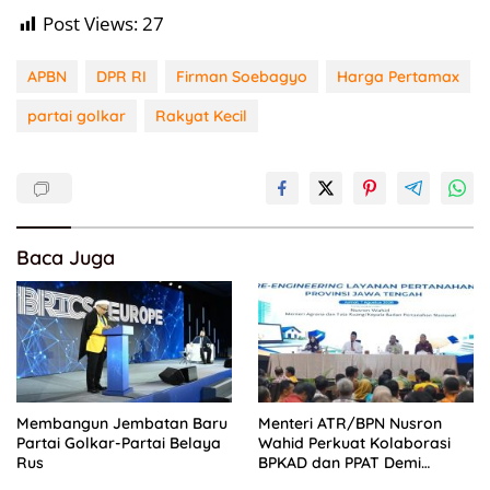
Post Views:
27
APBN
DPR RI
Firman Soebagyo
Harga Pertamax
partai golkar
Rakyat Kecil
Baca Juga
Membangun Jembatan Baru
Menteri ATR/BPN Nusron
Partai Golkar-Partai Belaya
Wahid Perkuat Kolaborasi
Rus
BPKAD dan PPAT Demi
Percepatan Layanan